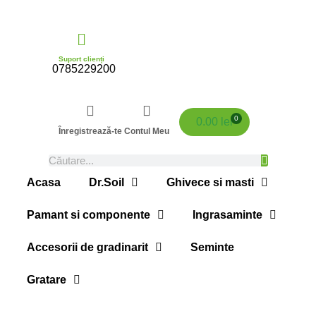
Suport clienți
0785229200
0
0.00
lei
Înregistrează-te
Contul Meu
Acasa
Dr.Soil
Ghivece si masti
Pamant si componente
Ingrasaminte
Accesorii de gradinarit
Seminte
Gratare