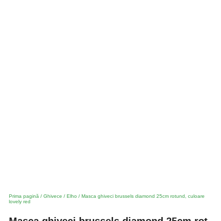
Prima pagină
/
Ghivece
/
Elho
/ Masca ghiveci brussels diamond 25cm rotund, culoare
lovely red