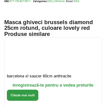
8711904273811
Elho
Ghivece
Elho
SKU
Categories
,
Brand:
Masca ghiveci brussels diamond
25cm rotund, culoare lovely red
Produse similare
barcelona xl saucer 60cm anthracite
Inregistrează-te pentru a vedea preturile
Citește mai mult