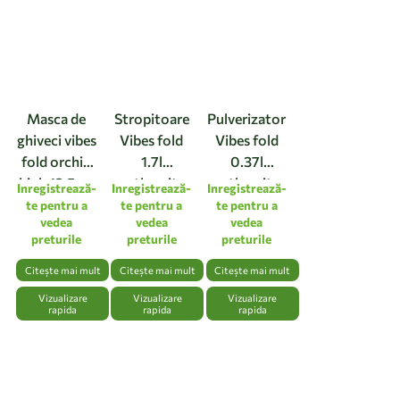
Masca de
Stropitoare
Pulverizator
ghiveci vibes
Vibes fold
Vibes fold
fold orchid
1.7l
0.37l
high 12,5cm
anthracite
anthracite
Inregistrează-
Inregistrează-
Inregistrează-
linen white
te pentru a
te pentru a
te pentru a
vedea
vedea
vedea
preturile
preturile
preturile
Citește mai mult
Citește mai mult
Citește mai mult
Vizualizare
Vizualizare
Vizualizare
rapida
rapida
rapida