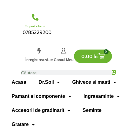
Suport clienți
0785229200
0
0.00
lei
Înregistrează-te
Contul Meu
Acasa
Dr.Soil
Ghivece si masti
Pamant si componente
Ingrasaminte
Accesorii de gradinarit
Seminte
Gratare