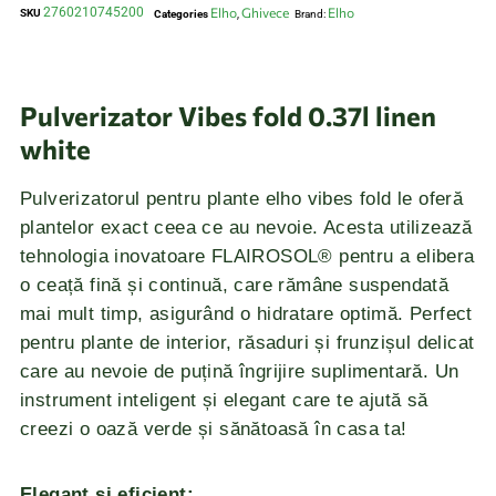
2760210745200
Elho
Ghivece
Elho
SKU
Categories
,
Brand:
Pulverizator Vibes fold 0.37l linen
white
Pulverizatorul pentru plante elho vibes fold le oferă
plantelor exact ceea ce au nevoie. Acesta utilizează
tehnologia inovatoare FLAIROSOL® pentru a elibera
o ceață fină și continuă, care rămâne suspendată
mai mult timp, asigurând o hidratare optimă. Perfect
pentru plante de interior, răsaduri și frunzișul delicat
care au nevoie de puțină îngrijire suplimentară. Un
instrument inteligent și elegant care te ajută să
creezi o oază verde și sănătoasă în casa ta!
Elegant și eficient: