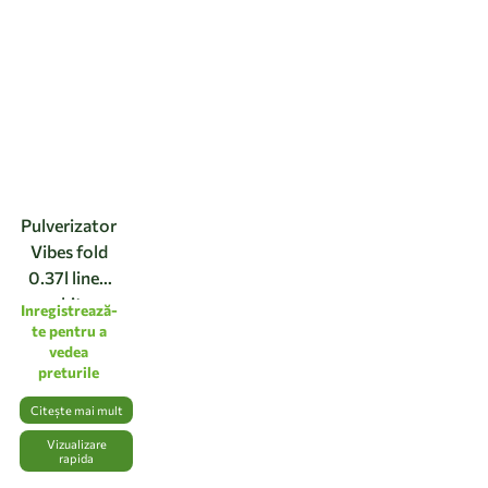
Pulverizator
Vibes fold
0.37l linen
white
Inregistrează-
te pentru a
vedea
preturile
Citește mai mult
Vizualizare
rapida