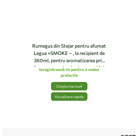
Rumegus din Stejar pentru afumat
Legua +SMOKE – , la recipient de
360ml, pentru aromatizarea prin
afumare a produselor lactate si foie
Inregistrează-te pentru a vedea
gras
preturile
Citește mai mult
Vizualizare rapida