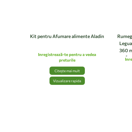
Kit pentru Afumare alimente Aladin
Rumegu
Legua
360 m
Inregistrează-te pentru a vedea
afum
Inr
preturile
Citește mai mult
Vizualizare rapida