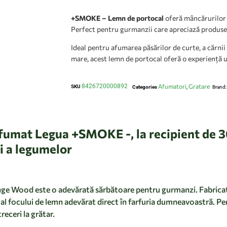
+SMOKE – Lemn de portocal
oferă mâncărurilor d
Perfect pentru gurmanzii care apreciază produsele
Ideal pentru afumarea păsărilor de curte, a cărnii 
mare, acest lemn de portocal oferă o experiență un
8426720000892
Afumatori
Gratare
SKU
Categories
,
Brand
fumat Legua +SMOKE -, la recipient de 3
si a legumelor
e Wood este o adevărată sărbătoare pentru gurmanzi. Fabricat d
l focului de lemn adevărat direct în farfuria dumneavoastră. Perf
eceri la grătar.