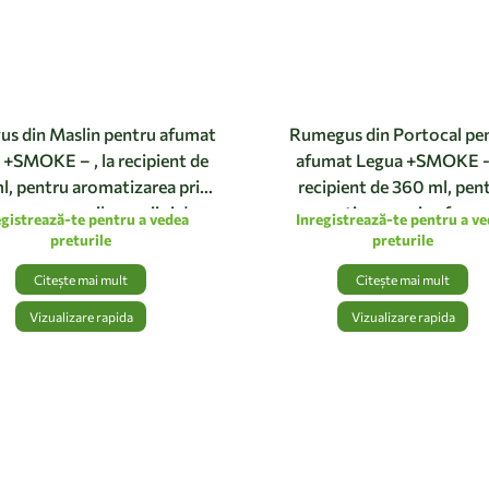
s din Maslin pentru afumat
Rumegus din Portocal pe
 +SMOKE – , la recipient de
afumat Legua +SMOKE -,
l, pentru aromatizarea prin
recipient de 360 ml, pen
are a carnurilor rosii si de
aromatizarea prin afumar
egistrează-te pentru a vedea
Inregistrează-te pentru a v
vanat
carnurilor albe si a legum
preturile
preturile
Citește mai mult
Citește mai mult
Vizualizare rapida
Vizualizare rapida