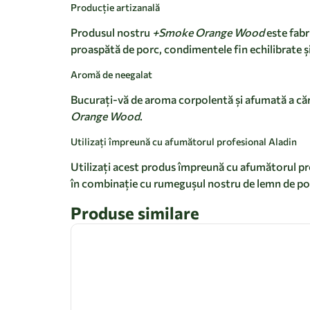
Producție artizanală
Produsul nostru
+Smoke Orange Wood
este fabr
proaspătă de porc, condimentele fin echilibrate ș
Aromă de neegalat
Bucurați-vă de aroma corpolentă și afumată a cărnii
Orange Wood
.
Utilizați împreună cu afumătorul profesional Aladin
Utilizați acest produs împreună cu afumătorul pr
în combinație cu rumegușul nostru de lemn de por
Produse similare