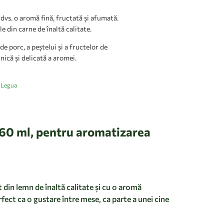
vs. o aromă fină, fructată și afumată.
 din carne de înaltă calitate.
de porc, a peștelui și a fructelor de
ică și delicată a aromei.
Legua
:
60 ml, pentru aromatizarea
in lemn de înaltă calitate și cu o aromă
ect ca o gustare între mese, ca parte a unei cine