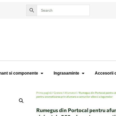
ant si componente
Ingrasaminte
Accesorii 
Prima pagină
/
Gratare
/
Afumatori
/ Rumegus din Portocal pentru a
pentru aromatizarea prin afumare a carnurilor albe si a legumelor
Rumegus din Portocal pentru afu