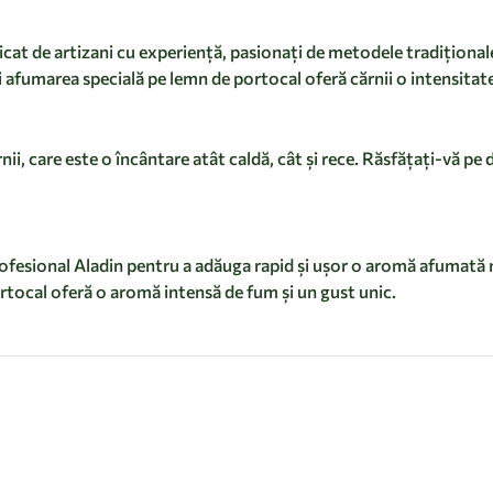
icat de artizani cu experiență, pasionați de metodele tradiționa
i afumarea specială pe lemn de portocal oferă cărnii o intensita
, care este o încântare atât caldă, cât și rece. Răsfățați-vă pe d
ofesional Aladin pentru a adăuga rapid și ușor o aromă afumată
tocal oferă o aromă intensă de fum și un gust unic.