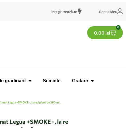
Înregistrează-te
Contul Meu
0
0.00
lei
de gradinarit
Seminte
Gratare
fumat Legua +SMOKE -, la recipient de 360 ml,
mat Legua +SMOKE -, la re