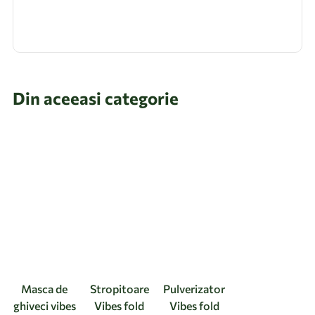
Din aceeasi categorie
Masca de
Stropitoare
Pulverizator
ghiveci vibes
Vibes fold
Vibes fold