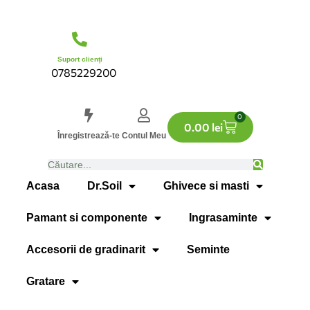
Suport clienți
0785229200
0
0.00
lei
Înregistrează-te
Contul Meu
Acasa
Dr.Soil
Ghivece si masti
Pamant si componente
Ingrasaminte
Accesorii de gradinarit
Seminte
Gratare