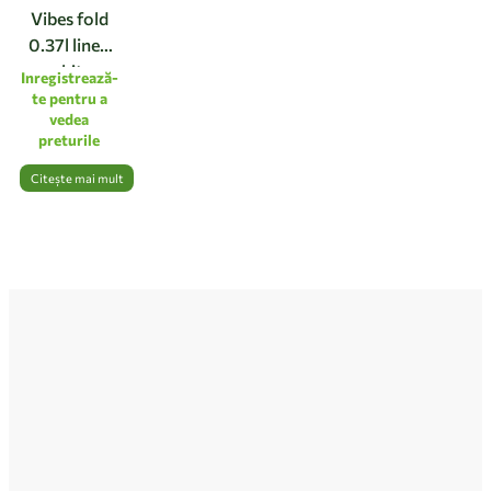
Vibes fold
0.37l linen
white
Inregistrează-
te pentru a
vedea
preturile
Citește mai mult