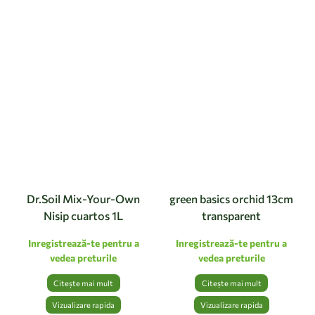
Dr.Soil Mix-Your-Own
green basics orchid 13cm
Nisip cuartos 1L
transparent
Inregistrează-te pentru a
Inregistrează-te pentru a
vedea preturile
vedea preturile
Citește mai mult
Citește mai mult
Vizualizare rapida
Vizualizare rapida