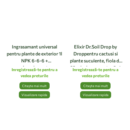
Ingrasamant universal
Elixir Dr.Soil Drop by
pentru plante de exterior 1l
Droppentru cactusi si
NPK 6-6-6 +
plante suculente, fiola de
microelemente
32 ml – hrana pentru 2-4
Inregistrează-te pentru a
Inregistrează-te pentru a
saptamani
vedea preturile
vedea preturile
Citește mai mult
Citește mai mult
Vizualizare rapida
Vizualizare rapida