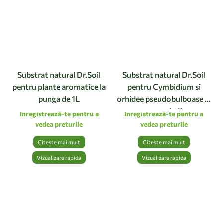
Substrat natural Dr.Soil
Substrat natural Dr.Soil
pentru plante aromatice la
pentru Cymbidium si
punga de 1L
orhidee pseudobulboase la
punga de 1L
Inregistrează-te pentru a
Inregistrează-te pentru a
vedea preturile
vedea preturile
Citește mai mult
Citește mai mult
Vizualizare rapida
Vizualizare rapida