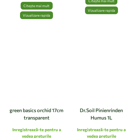
Citește mai mult
Citește mai mult
Vizualizare rapida
Vizualizare rapida
green basics orchid 17cm
Dr.Soil Pinienrinden
transparent
Humus 1L
Inregistrează-te pentru a
Inregistrează-te pentru a
vedea preturile
vedea preturile