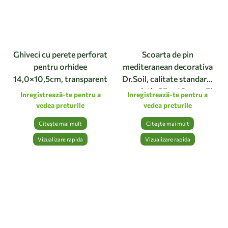
Ghiveci cu perete perforat
Scoarta de pin
pentru orhidee
mediteranean decorativa
14,0×10,5cm, transparent
Dr.Soil, calitate standard,
granulatie 25 – 40 mm, 5L
Inregistrează-te pentru a
Inregistrează-te pentru a
vedea preturile
vedea preturile
Citește mai mult
Citește mai mult
Vizualizare rapida
Vizualizare rapida