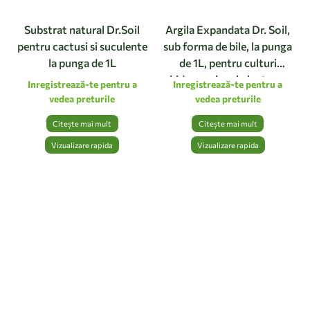
Substrat natural Dr.Soil
Argila Expandata Dr. Soil,
pentru cactusi si suculente
sub forma de bile, la punga
la punga de 1L
de 1L, pentru culturi
hidroponice si plante cu
Inregistrează-te pentru a
Inregistrează-te pentru a
intretinere limitata
vedea preturile
vedea preturile
Citește mai mult
Citește mai mult
Vizualizare rapida
Vizualizare rapida