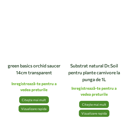
green basics orchid saucer
Substrat natural Dr.Soil
14cm transparent
pentru plante carnivore la
punga de 1L
Inregistrează-te pentru a
Inregistrează-te pentru a
vedea preturile
vedea preturile
Citește mai mult
Citește mai mult
Vizualizare rapida
Vizualizare rapida