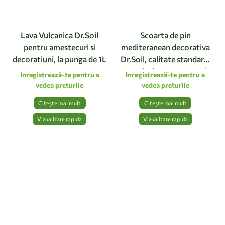
Lava Vulcanica Dr.Soil
Scoarta de pin
pentru amestecuri si
mediteranean decorativa
decoratiuni, la punga de 1L
Dr.Soil, calitate standard,
granulatie 8 – 15 mm, 5L
Inregistrează-te pentru a
Inregistrează-te pentru a
vedea preturile
vedea preturile
Citește mai mult
Citește mai mult
Vizualizare rapida
Vizualizare rapida