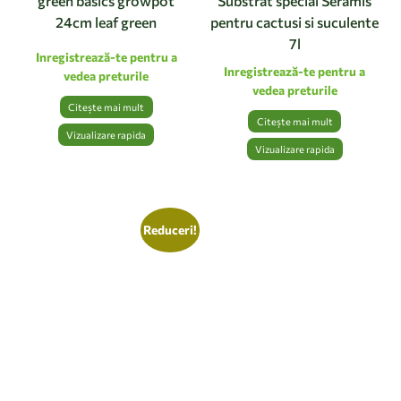
green basics growpot
Substrat special Seramis
24cm leaf green
pentru cactusi si suculente
7l
Inregistrează-te pentru a
Inregistrează-te pentru a
vedea preturile
vedea preturile
Citește mai mult
Citește mai mult
Vizualizare rapida
Vizualizare rapida
Reduceri!