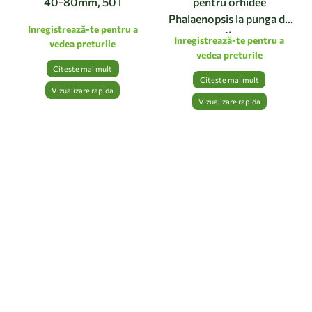
40-80mm, 50 l
pentru orhidee
Phalaenopsis la punga de
Inregistrează-te pentru a
1L
Inregistrează-te pentru a
vedea preturile
vedea preturile
Citește mai mult
Citește mai mult
Vizualizare rapida
Vizualizare rapida