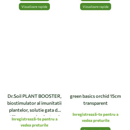
Vizualizare rapida
Vizualizare rapida
Dr.Soil PLANT BOOSTER,
green basics orchid 15cm
biostimulator al imunitatii
transparent
plantelor, solutie gata de
Inregistrează-te pentru a
utilizare cu pulverizator de
Inregistrează-te pentru a
vedea preturile
1 litru
vedea preturile