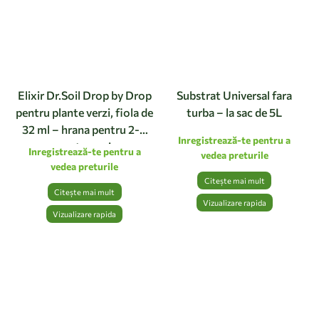
Elixir Dr.Soil Drop by Drop
Substrat Universal fara
pentru plante verzi, fiola de
turba – la sac de 5L
32 ml – hrana pentru 2-4
Inregistrează-te pentru a
saptamani
Inregistrează-te pentru a
vedea preturile
vedea preturile
Citește mai mult
Citește mai mult
Vizualizare rapida
Vizualizare rapida