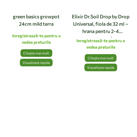
green basics growpot
Elixir Dr.Soil Drop by Drop
24cm mild terra
Universal, fiola de 32 ml –
hrana pentru 2-4
Inregistrează-te pentru a
saptamani
Inregistrează-te pentru a
vedea preturile
vedea preturile
Citește mai mult
Citește mai mult
Vizualizare rapida
Vizualizare rapida