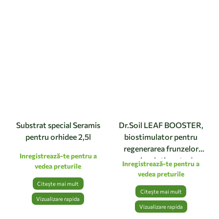
Substrat special Seramis
Dr.Soil LEAF BOOSTER,
pentru orhidee 2,5l
biostimulator pentru
regenerarea frunzelor
Inregistrează-te pentru a
verzi, soluție gata de
Inregistrează-te pentru a
vedea preturile
utilizare cu pulverizator de
vedea preturile
1 litru
Citește mai mult
Citește mai mult
Vizualizare rapida
Vizualizare rapida