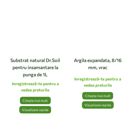
Substrat natural Dr.Soil
Argila expandata, 8/16
pentru insamantare la
mm, vrac
punga de 1L
Inregistrează-te pentru a
Inregistrează-te pentru a
vedea preturile
vedea preturile
Citește mai mult
Citește mai mult
Vizualizare rapida
Vizualizare rapida