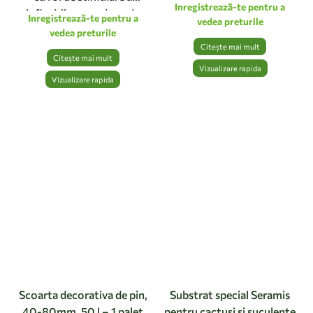
Inregistrează-te pentru a
infloririi, monodoza de
Inregistrează-te pentru a
vedea preturile
10ml pentru 1L de solutie
vedea preturile
pentru pulverizat
Citește mai mult
Citește mai mult
Vizualizare rapida
Vizualizare rapida
Scoarta decorativa de pin,
Substrat special Seramis
40-80mm, 50 l – 1 palet
pentru cactusi si suculente