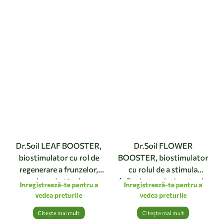
Dr.Soil LEAF BOOSTER,
Dr.Soil FLOWER
biostimulator cu rol de
BOOSTER, biostimulator
regenerare a frunzelor,
cu rolul de a stimula
monodoza de 10ml pentru
înflorirea, solutie gata de
Inregistrează-te pentru a
Inregistrează-te pentru a
1L de solutie pentru
utilizare cu pulverizator de
vedea preturile
vedea preturile
pulverizat
1 litru
Citește mai mult
Citește mai mult