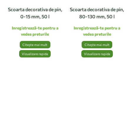
Scoarta decorativa de pin,
Scoarta decorativa de pin,
0-15 mm, 50 l
80-130 mm, 50 l
Inregistrează-te pentru a
Inregistrează-te pentru a
vedea preturile
vedea preturile
Citește mai mult
Citește mai mult
Vizualizare rapida
Vizualizare rapida