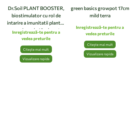
Dr.Soil PLANT BOOSTER,
green basics growpot 17cm
biostimulator cu rol de
mild terra
intarire a imunitatii plantei,
Inregistrează-te pentru a
monodoza de 10ml pentru
Inregistrează-te pentru a
vedea preturile
1L de solutie pentru
vedea preturile
pulverizat
Citește mai mult
Citește mai mult
Vizualizare rapida
Vizualizare rapida