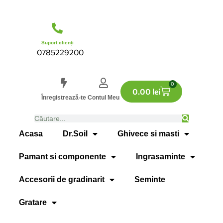
Suport clienți
0785229200
0
0.00
lei
Înregistrează-te
Contul Meu
Acasa
Dr.Soil
Ghivece si masti
Pamant si componente
Ingrasaminte
Accesorii de gradinarit
Seminte
Gratare