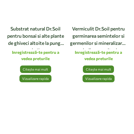
Substrat natural Dr.Soil
Vermiculit Dr.Soil pentru
pentru bonsai si alte plante
germinarea semintelor si
de ghiveci altoite la punga
germenilor si mineralizarea
de 1L
solurilor saracite de
Inregistrează-te pentru a
Inregistrează-te pentru a
nutrienti, sub forma de
vedea preturile
vedea preturile
aschii, la punga de 1L
Citește mai mult
Citește mai mult
Vizualizare rapida
Vizualizare rapida