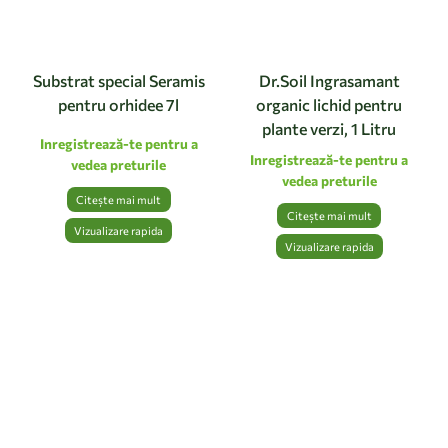
Substrat special Seramis
Dr.Soil Ingrasamant
pentru orhidee 7l
organic lichid pentru
plante verzi, 1 Litru
Inregistrează-te pentru a
Inregistrează-te pentru a
vedea preturile
vedea preturile
Citește mai mult
Citește mai mult
Vizualizare rapida
Vizualizare rapida