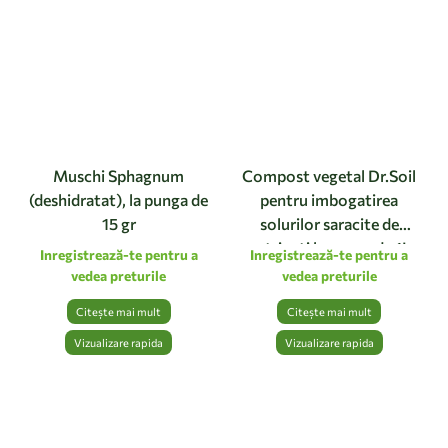
Muschi Sphagnum
Compost vegetal Dr.Soil
(deshidratat), la punga de
pentru imbogatirea
15 gr
solurilor saracite de
nutrienti la punga de 1L
Inregistrează-te pentru a
Inregistrează-te pentru a
vedea preturile
vedea preturile
Citește mai mult
Citește mai mult
Vizualizare rapida
Vizualizare rapida