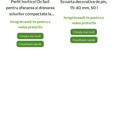
Perlit horticol Dr.Soil
Scoarta decorativa de pin,
pentru afanarea si drenarea
15-40 mm, 50 l
solurilor compactate la
Inregistrează-te pentru a
punga de 1L
Inregistrează-te pentru a
vedea preturile
vedea preturile
Citește mai mult
Citește mai mult
Vizualizare rapida
Vizualizare rapida