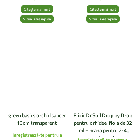
Citește mai mult
Citește mai mult
Vizualizare rapida
Vizualizare rapida
green basics orchid saucer
Elixir Dr.Soil Drop by Drop
10cm transparent
pentru orhidee, fiola de 32
ml – hrana pentru 2-4
Inregistrează-te pentru a
saptamani
Inregistrează-te pentru a