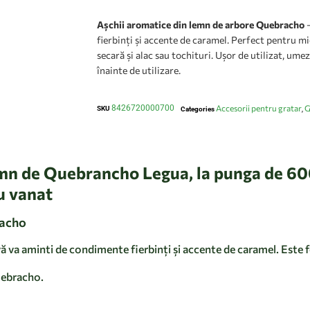
Așchii aromatice din lemn de arbore Quebracho
–
fierbinți și accente de caramel. Perfect pentru mie
secară și alac sau tochituri. Ușor de utilizat, um
înainte de utilizare.
8426720000700
Accesorii pentru gratar
G
SKU
Categories
,
emn de Quebrancho Legua, la punga de 60
au vanat
racho
 va aminti de condimente fierbinți și accente de caramel. Este f
uebracho.