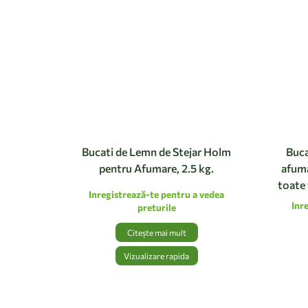
Bucati de Lemn de Stejar Holm
Buca
pentru Afumare, 2.5 kg.
afuma
toate 
Inregistrează-te pentru a vedea
Inr
preturile
Citește mai mult
Vizualizare rapida