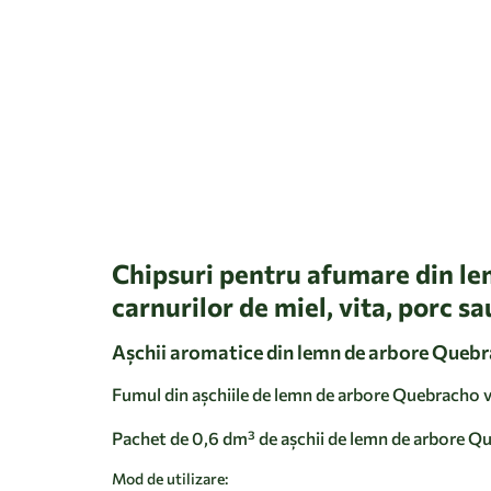
Chipsuri pentru afumare din l
carnurilor de miel, vita, porc s
Așchii aromatice din lemn de arbore Queb
Fumul din așchiile de lemn de arbore Quebracho vă
Pachet de 0,6 dm³ de așchii de lemn de arbore Q
Mod de utilizare: