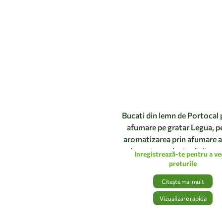
Bucati din lemn de Portocal
afumare pe gratar Legua, p
aromatizarea prin afumare a 
de peste, moluste si alte ca
Inregistrează-te pentru a v
albe 2,5Kg
preturile
Citește mai mult
Vizualizare rapida