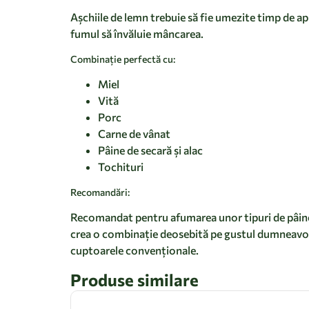
Așchiile de lemn trebuie să fie umezite timp de ap
fumul să învăluie mâncarea.
Combinație perfectă cu:
Miel
Vită
Porc
Carne de vânat
Pâine de secară și alac
Tochituri
Recomandări:
Recomandat pentru afumarea unor tipuri de pâine, 
crea o combinație deosebită pe gustul dumneavoastr
cuptoarele convenționale.
Produse similare