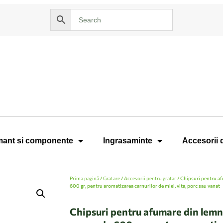
ant si componente
Ingrasaminte
Accesorii 
Prima pagină
/
Gratare
/
Accesorii pentru gratar
/ Chipsuri pentru a
600 gr, pentru aromatizarea carnurilor de miel, vita, porc sau vanat
Chipsuri pentru afumare din lemn