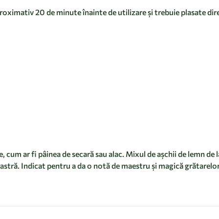
roximativ 20 de minute înainte de utilizare și trebuie plasate dir
cum ar fi pâinea de secară sau alac. Mixul de așchii de lemn de
ă. Indicat pentru a da o notă de maestru și magică grătarelor pe 