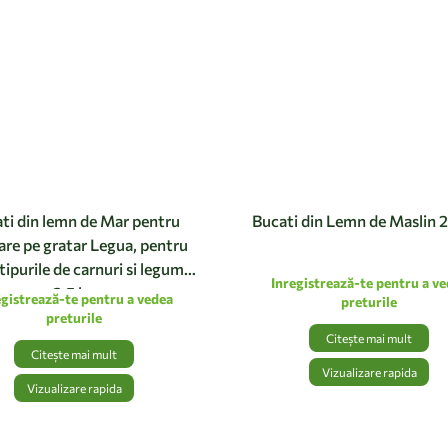
ti din lemn de Mar pentru
Bucati din Lemn de Maslin 2
re pe gratar Legua, pentru
tipurile de carnuri si legume
Inregistrează-te pentru a v
2.5 kg
egistrează-te pentru a vedea
preturile
preturile
Citește mai mult
Citește mai mult
Vizualizare rapida
Vizualizare rapida