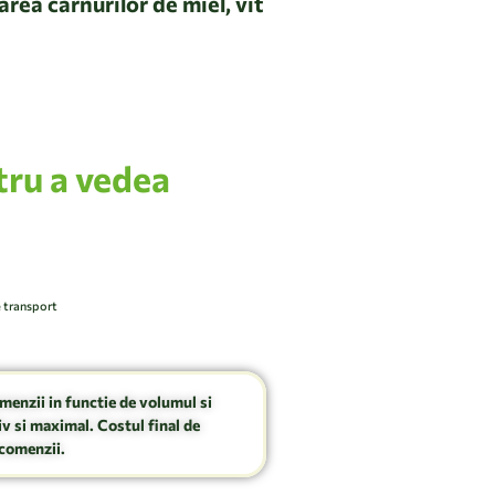
rea carnurilor de miel, vit
tru a vedea
e transport
omenzii in functie de volumul si
v si maximal. Costul final de
comenzii.