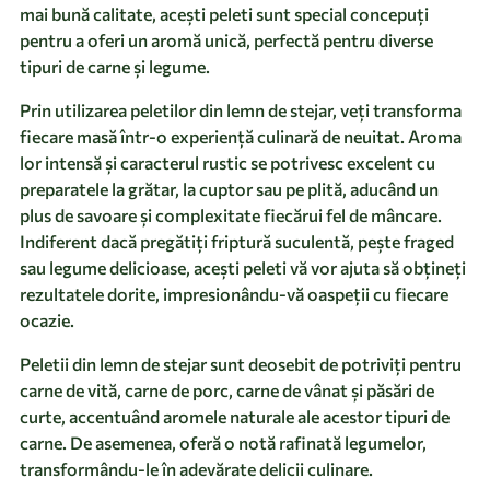
mai bună calitate, acești peleti sunt special concepuți
pentru a oferi un aromă unică, perfectă pentru diverse
tipuri de carne și legume.
Prin utilizarea peletilor din lemn de stejar, veți transforma
fiecare masă într-o experiență culinară de neuitat. Aroma
lor intensă și caracterul rustic se potrivesc excelent cu
preparatele la grătar, la cuptor sau pe plită, aducând un
plus de savoare și complexitate fiecărui fel de mâncare.
Indiferent dacă pregătiți friptură suculentă, pește fraged
sau legume delicioase, acești peleti vă vor ajuta să obțineți
rezultatele dorite, impresionându-vă oaspeții cu fiecare
ocazie.
Peletii din lemn de stejar sunt deosebit de potriviți pentru
carne de vită, carne de porc, carne de vânat și păsări de
curte, accentuând aromele naturale ale acestor tipuri de
carne. De asemenea, oferă o notă rafinată legumelor,
transformându-le în adevărate delicii culinare.