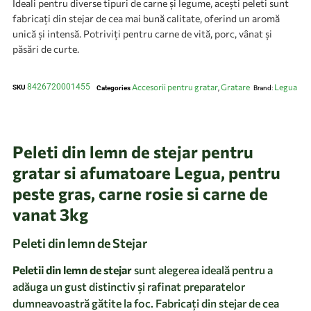
Ideali pentru diverse tipuri de carne și legume, acești peleti sunt
fabricați din stejar de cea mai bună calitate, oferind un aromă
unică și intensă. Potriviți pentru carne de vită, porc, vânat și
păsări de curte.
8426720001455
Accesorii pentru gratar
Gratare
Legua
SKU
Categories
,
Brand:
Peleti din lemn de stejar pentru
gratar si afumatoare Legua, pentru
peste gras, carne rosie si carne de
vanat 3kg
Peleti din lemn de Stejar
Peletii din lemn de stejar
sunt alegerea ideală pentru a
adăuga un gust distinctiv și rafinat preparatelor
dumneavoastră gătite la foc. Fabricați din stejar de cea