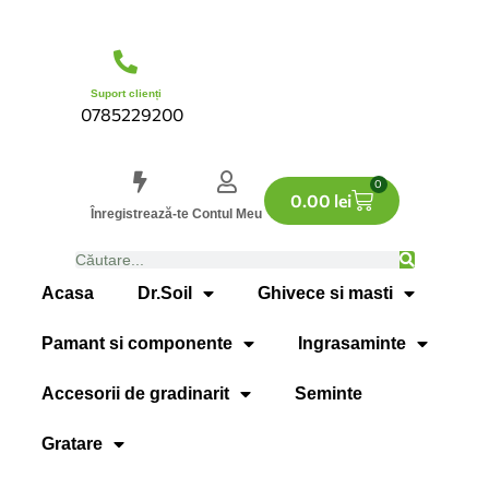
Suport clienți
0785229200
0
0.00
lei
Înregistrează-te
Contul Meu
Acasa
Dr.Soil
Ghivece si masti
Pamant si componente
Ingrasaminte
Accesorii de gradinarit
Seminte
Gratare