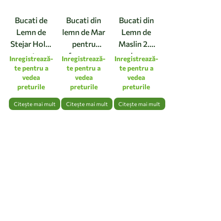
Bucati de
Bucati din
Bucati din
Lemn de
lemn de Mar
Lemn de
Stejar Holm
pentru
Maslin 2.5
pentru
afumare pe
kg.
Inregistrează-
Inregistrează-
Inregistrează-
Afumare,
gratar
te pentru a
te pentru a
te pentru a
vedea
vedea
vedea
2.5 kg.
Legua,
preturile
preturile
preturile
pentru
toate
Citește mai mult
Citește mai mult
Citește mai mult
tipurile de
carnuri si
legume 2.5
kg