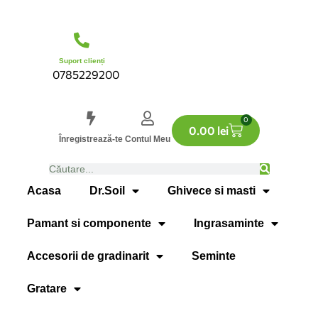
Suport clienți
0785229200
0
0.00
lei
Înregistrează-te
Contul Meu
Acasa
Dr.Soil
Ghivece si masti
Pamant si componente
Ingrasaminte
Accesorii de gradinarit
Seminte
Gratare