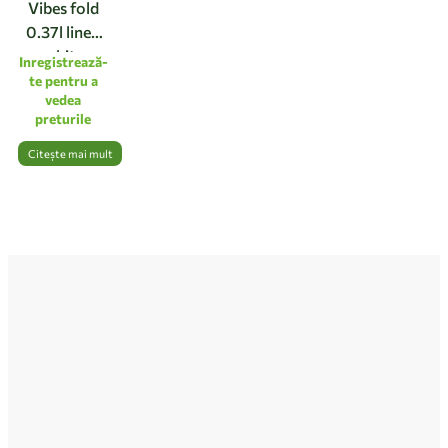
Vibes fold
0.37l linen
white
Inregistrează-
te pentru a
vedea
preturile
Citește mai mult