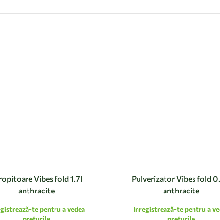
ropitoare Vibes fold 1.7l
Pulverizator Vibes fold 0
anthracite
anthracite
egistrează-te pentru a vedea
Inregistrează-te pentru a v
preturile
preturile