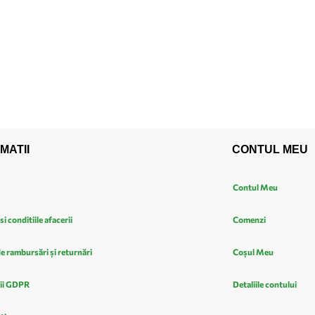
MATII
CONTUL MEU
Contul Meu
si conditiile afacerii
Comenzi
de rambursări și returnări
Coșul Meu
ii GDPR
Detaliile contului