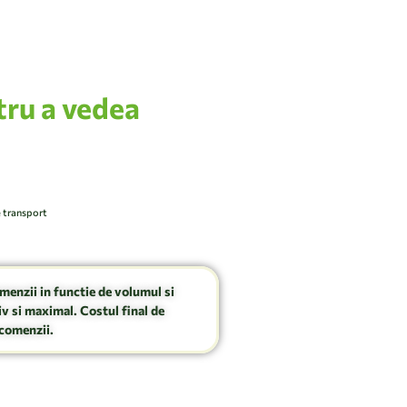
tru a vedea
e transport
omenzii in functie de volumul si
v si maximal. Costul final de
comenzii.