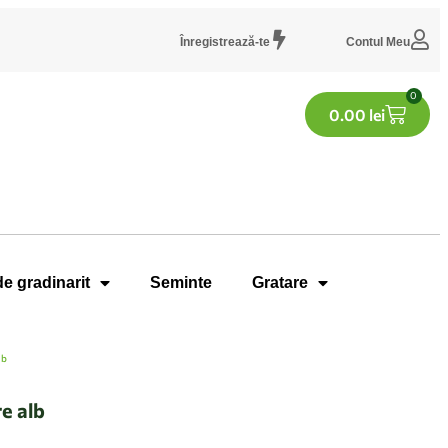
Înregistrează-te
Contul Meu
0
0.00
lei
de gradinarit
Seminte
Gratare
lb
e alb