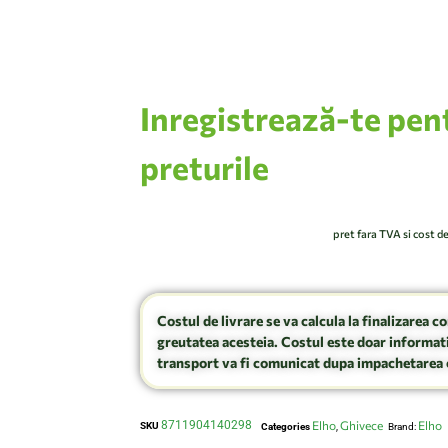
Inregistrează-te pen
preturile
pret fara TVA si cost d
Costul de livrare se va calcula la finalizarea c
greutatea acesteia. Costul este doar informati
transport va fi comunicat dupa impachetarea 
8711904140298
Elho
Ghivece
Elho
SKU
Categories
,
Brand: