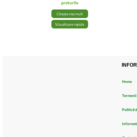
preturile
Citește mai mult
Vizualizare rapida
INFOR
Home
Termenii 
Politică 
Informat