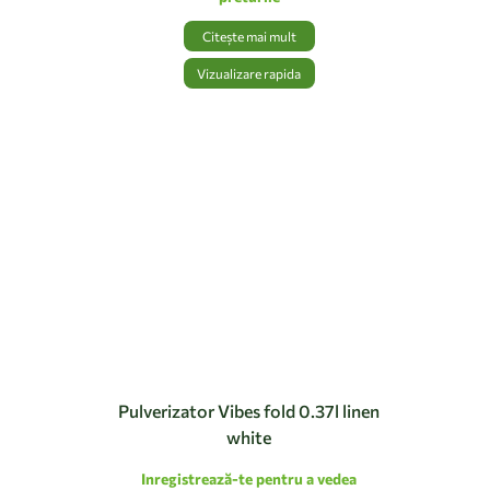
Citește mai mult
Vizualizare rapida
Pulverizator Vibes fold 0.37l linen
white
Inregistrează-te pentru a vedea