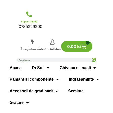
Suport clienți
0785229200
0
0.00
lei
Înregistrează-te
Contul Meu
Acasa
Dr.Soil
Ghivece si masti
Pamant si componente
Ingrasaminte
Accesorii de gradinarit
Seminte
Gratare