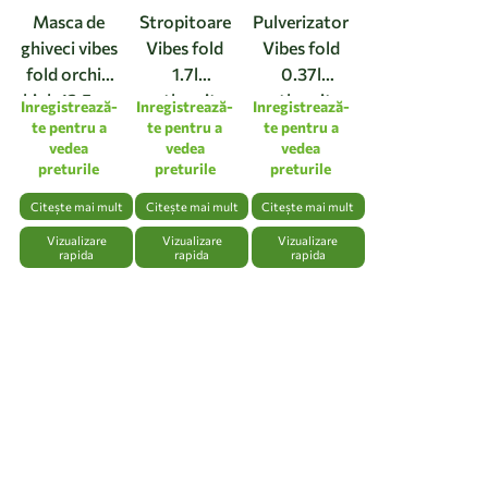
Masca de
Stropitoare
Pulverizator
ghiveci vibes
Vibes fold
Vibes fold
fold orchid
1.7l
0.37l
high 12,5cm
anthracite
anthracite
Inregistrează-
Inregistrează-
Inregistrează-
linen white
te pentru a
te pentru a
te pentru a
vedea
vedea
vedea
preturile
preturile
preturile
Citește mai mult
Citește mai mult
Citește mai mult
Vizualizare
Vizualizare
Vizualizare
rapida
rapida
rapida