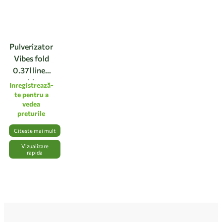
Pulverizator
Vibes fold
0.37l linen
white
Inregistrează-
te pentru a
vedea
preturile
Citește mai mult
Vizualizare
rapida