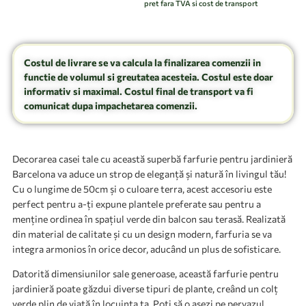
pret fara TVA si cost de transport
Costul de livrare se va calcula la finalizarea comenzii in
functie de volumul si greutatea acesteia. Costul este doar
informativ si maximal. Costul final de transport va fi
comunicat dupa impachetarea comenzii.
Decorarea casei tale cu această superbă farfurie pentru jardinieră
Barcelona va aduce un strop de eleganță și natură în livingul tău!
Cu o lungime de 50cm și o culoare terra, acest accesoriu este
perfect pentru a-ți expune plantele preferate sau pentru a
menține ordinea în spațiul verde din balcon sau terasă. Realizată
din material de calitate și cu un design modern, farfuria se va
integra armonios în orice decor, aducând un plus de sofisticare.
Datorită dimensiunilor sale generoase, această farfurie pentru
jardinieră poate găzdui diverse tipuri de plante, creând un colț
verde plin de viață în locuința ta. Poți să o așezi pe pervazul