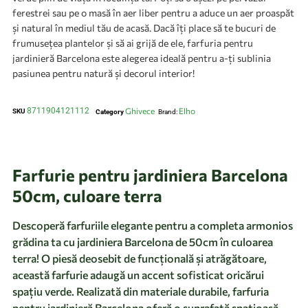
ferestrei sau pe o masă în aer liber pentru a aduce un aer proaspăt
și natural în mediul tău de acasă. Dacă îți place să te bucuri de
frumusețea plantelor și să ai grijă de ele, farfuria pentru
jardinieră Barcelona este alegerea ideală pentru a-ți sublinia
pasiunea pentru natură și decorul interior!
8711904121112
Ghivece
Elho
SKU
Category
Brand:
Farfurie pentru jardiniera Barcelona
50cm, culoare terra
Descoperă farfuriile elegante pentru a completa armonios
grădina ta cu jardiniera Barcelona de 50cm în culoarea
terra! O piesă deosebit de funcțională și atrăgătoare,
această farfurie adaugă un accent sofisticat oricărui
spațiu verde. Realizată din materiale durabile, farfuria
pentru jardinieră Barcelona oferă o suprafață spațioasă