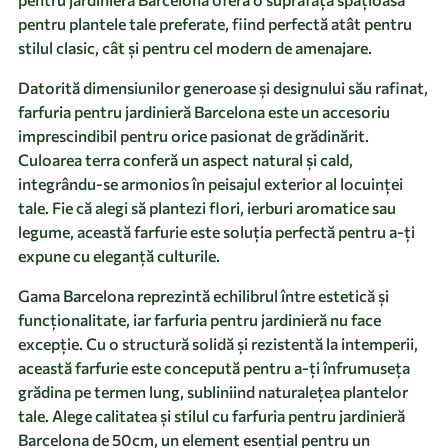
pentru plantele tale preferate, fiind perfectă atât pentru
stilul clasic, cât și pentru cel modern de amenajare.
Datorită dimensiunilor generoase și designului său rafinat,
farfuria pentru jardinieră Barcelona este un accesoriu
imprescindibil pentru orice pasionat de grădinărit.
Culoarea terra conferă un aspect natural și cald,
integrându-se armonios în peisajul exterior al locuinței
tale. Fie că alegi să plantezi flori, ierburi aromatice sau
legume, această farfurie este soluția perfectă pentru a-ți
expune cu eleganță culturile.
Gama Barcelona reprezintă echilibrul între estetică și
funcționalitate, iar farfuria pentru jardinieră nu face
excepție. Cu o structură solidă și rezistentă la intemperii,
această farfurie este concepută pentru a-ți înfrumuseța
grădina pe termen lung, subliniind naturalețea plantelor
tale. Alege calitatea și stilul cu farfuria pentru jardinieră
Barcelona de 50cm, un element esențial pentru un