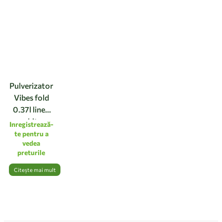
Pulverizator
Vibes fold
0.37l linen
white
Inregistrează-
te pentru a
vedea
preturile
Citește mai mult