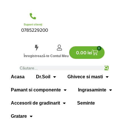
Suport clienți
0785229200
0
0.00
lei
Înregistrează-te
Contul Meu
Acasa
Dr.Soil
Ghivece si masti
Pamant si componente
Ingrasaminte
Accesorii de gradinarit
Seminte
Gratare