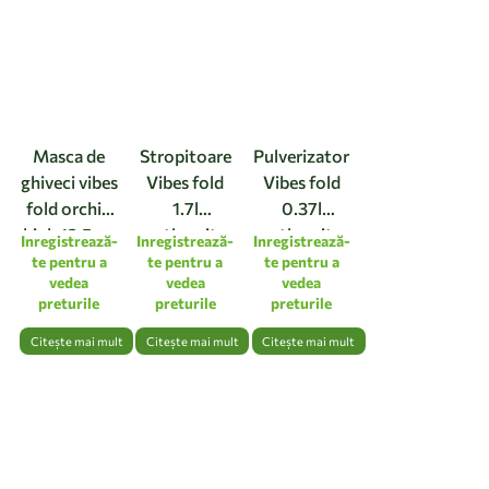
Masca de
Stropitoare
Pulverizator
ghiveci vibes
Vibes fold
Vibes fold
fold orchid
1.7l
0.37l
high 12,5cm
anthracite
anthracite
Inregistrează-
Inregistrează-
Inregistrează-
linen white
te pentru a
te pentru a
te pentru a
vedea
vedea
vedea
preturile
preturile
preturile
Citește mai mult
Citește mai mult
Citește mai mult