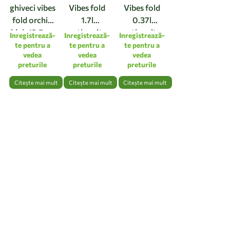
ghiveci vibes
Vibes fold
Vibes fold
fold orchid
1.7l
0.37l
high 12,5cm
anthracite
anthracite
Inregistrează-
Inregistrează-
Inregistrează-
linen white
te pentru a
te pentru a
te pentru a
vedea
vedea
vedea
preturile
preturile
preturile
Citește mai mult
Citește mai mult
Citește mai mult