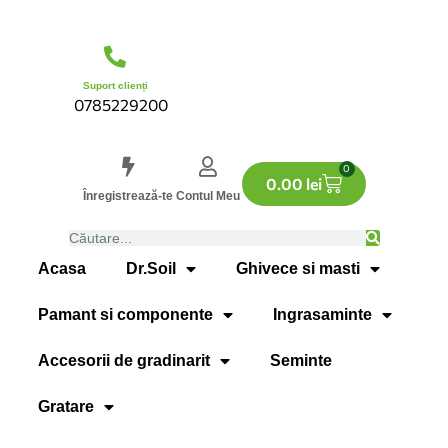
Suport clienți
0785229200
0
0.00
lei
Înregistrează-te
Contul Meu
Acasa
Dr.Soil
Ghivece si masti
Pamant si componente
Ingrasaminte
Accesorii de gradinarit
Seminte
Gratare