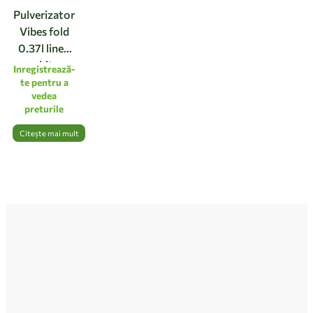
Pulverizator
Vibes fold
0.37l linen
white
Inregistrează-
te pentru a
vedea
preturile
Citește mai mult