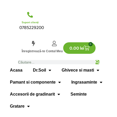
Suport clienți
0785229200
0
0.00
lei
Înregistrează-te
Contul Meu
Acasa
Dr.Soil
Ghivece si masti
Pamant si componente
Ingrasaminte
Accesorii de gradinarit
Seminte
Gratare