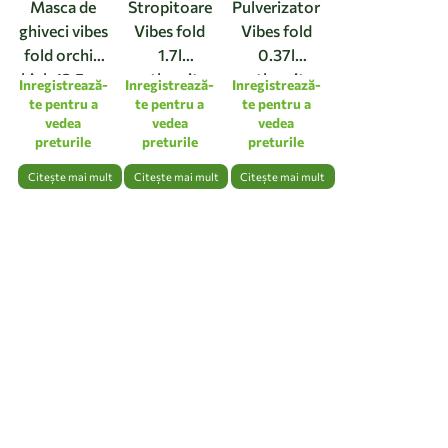
Masca de
Stropitoare
Pulverizator
ghiveci vibes
Vibes fold
Vibes fold
fold orchid
1.7l
0.37l
high 12,5cm
anthracite
anthracite
Inregistrează-
Inregistrează-
Inregistrează-
linen white
te pentru a
te pentru a
te pentru a
vedea
vedea
vedea
preturile
preturile
preturile
Citește mai mult
Citește mai mult
Citește mai mult