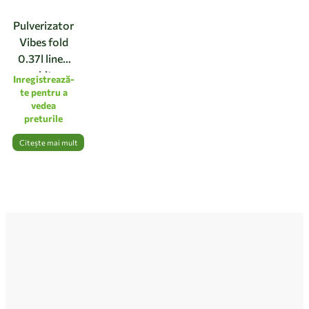
Pulverizator
Vibes fold
0.37l linen
white
Inregistrează-
te pentru a
vedea
preturile
Citește mai mult