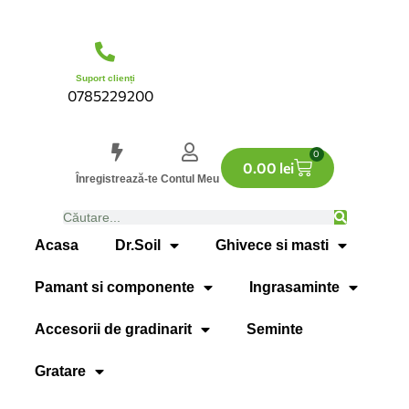
Suport clienți
0785229200
0
0.00
lei
Înregistrează-te
Contul Meu
Acasa
Dr.Soil
Ghivece si masti
Pamant si componente
Ingrasaminte
Accesorii de gradinarit
Seminte
Gratare