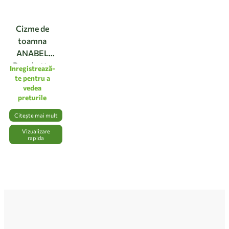
Cizme de
toamna
ANABEL
Rouchette
Inregistrează-
pentru copii,
te pentru a
vedea
marimea 24,
preturile
culoare
galben
Citește mai mult
Vizualizare
rapida