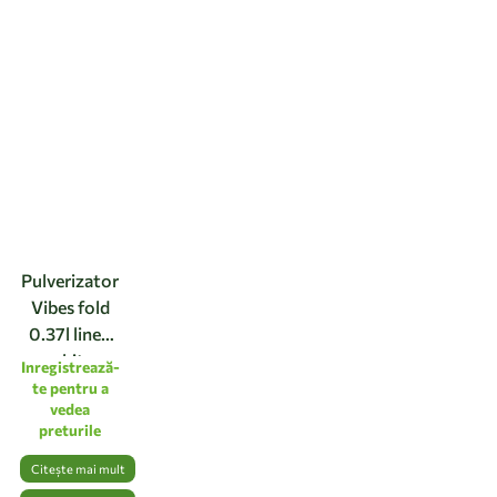
Pulverizator
Vibes fold
0.37l linen
white
Inregistrează-
te pentru a
vedea
preturile
Citește mai mult