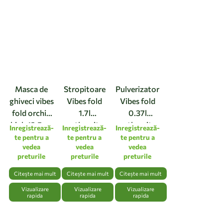
Masca de
Stropitoare
Pulverizator
ghiveci vibes
Vibes fold
Vibes fold
fold orchid
1.7l
0.37l
high 12,5cm
anthracite
anthracite
Inregistrează-
Inregistrează-
Inregistrează-
linen white
te pentru a
te pentru a
te pentru a
vedea
vedea
vedea
preturile
preturile
preturile
Citește mai mult
Citește mai mult
Citește mai mult
Vizualizare
Vizualizare
Vizualizare
rapida
rapida
rapida