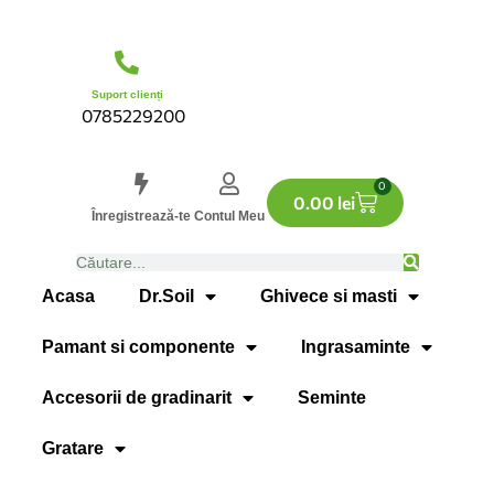
Suport clienți
0785229200
0
0.00
lei
Înregistrează-te
Contul Meu
Acasa
Dr.Soil
Ghivece si masti
Pamant si componente
Ingrasaminte
Accesorii de gradinarit
Seminte
Gratare