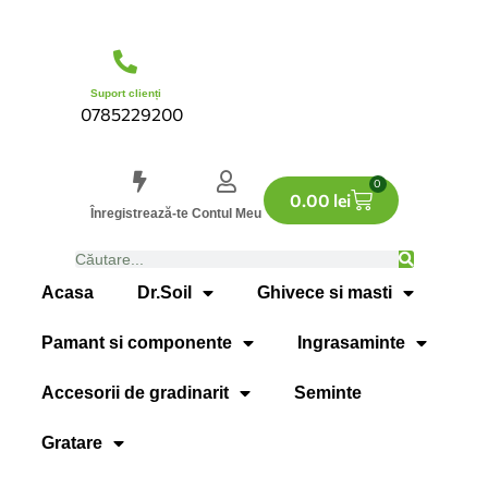
Suport clienți
0785229200
0
0.00
lei
Înregistrează-te
Contul Meu
Acasa
Dr.Soil
Ghivece si masti
Pamant si componente
Ingrasaminte
Accesorii de gradinarit
Seminte
Gratare