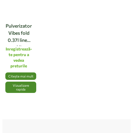
Pulverizator
Vibes fold
0.37l linen
white
Inregistrează-
te pentru a
vedea
preturile
Citește mai mult
Vizualizare
rapida