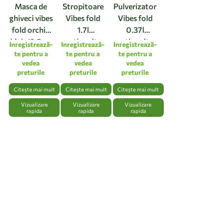
Masca de
Stropitoare
Pulverizator
ghiveci vibes
Vibes fold
Vibes fold
fold orchid
1.7l
0.37l
high 12,5cm
anthracite
anthracite
Inregistrează-
Inregistrează-
Inregistrează-
linen white
te pentru a
te pentru a
te pentru a
vedea
vedea
vedea
preturile
preturile
preturile
Citește mai mult
Citește mai mult
Citește mai mult
Vizualizare
Vizualizare
Vizualizare
rapida
rapida
rapida