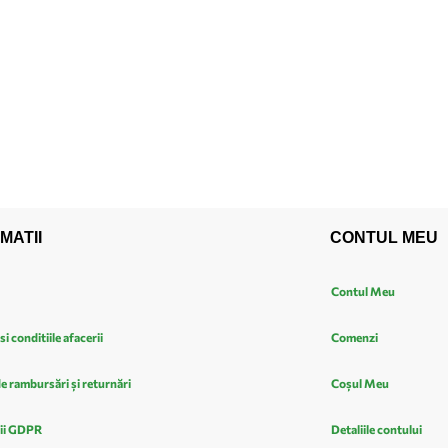
MATII
CONTUL MEU
Contul Meu
si conditiile afacerii
Comenzi
de rambursări și returnări
Coșul Meu
ii GDPR
Detaliile contului