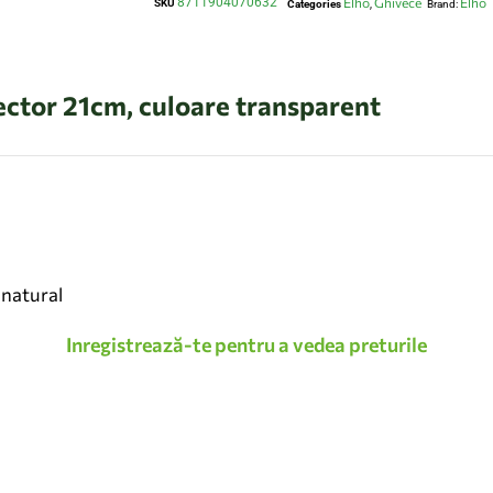
8711904070632
Elho
Ghivece
Elho
SKU
Categories
,
Brand:
ector 21cm, culoare transparent
 natural
Inregistrează-te pentru a vedea preturile