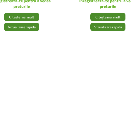
egistrează-te pentru a vedea
Inregistrează-te pentru a v
preturile
preturile
Citește mai mult
Citește mai mult
Vizualizare rapida
Vizualizare rapida