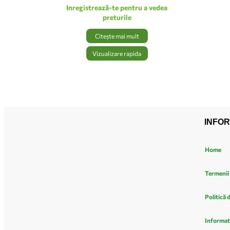
Inregistrează-te pentru a vedea
preturile
Citește mai mult
Vizualizare rapida
INFOR
Home
Termenii 
Politică 
Informat