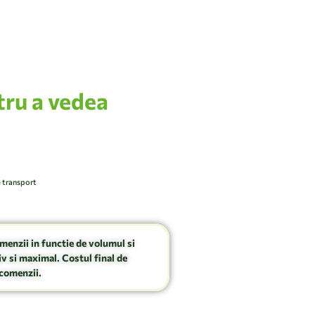
tru a vedea
e transport
omenzii in functie de volumul si
v si maximal. Costul final de
comenzii.