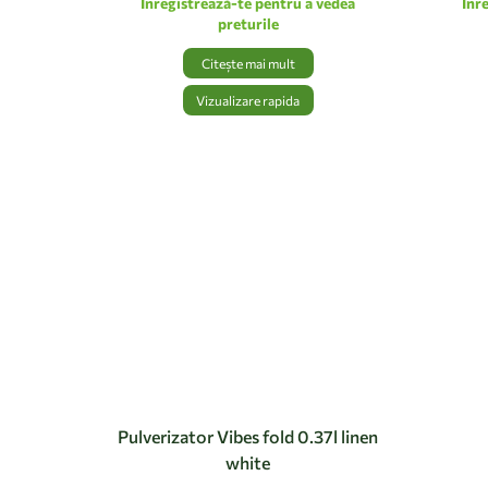
Inregistrează-te pentru a vedea
Inr
preturile
Citește mai mult
Vizualizare rapida
Pulverizator Vibes fold 0.37l linen
white