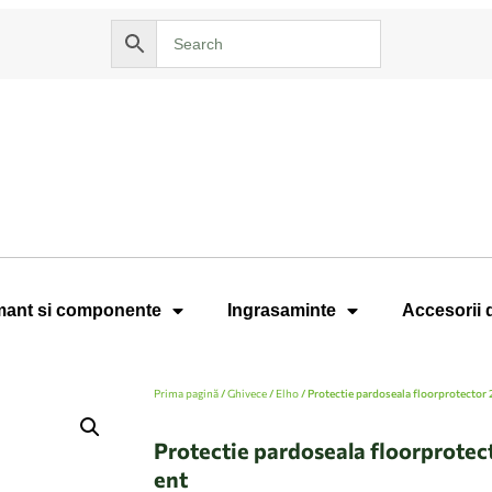
ant si componente
Ingrasaminte
Accesorii 
Prima pagină
/
Ghivece
/
Elho
/ Protectie pardoseala floorprotector 
Protectie pardoseala floorprotec
ent