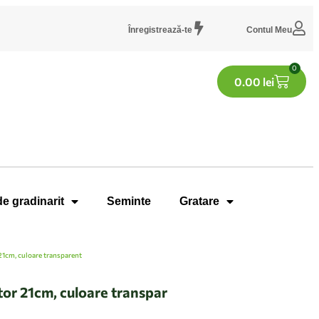
Înregistrează-te
Contul Meu
0
0.00
lei
de gradinarit
Seminte
Gratare
21cm, culoare transparent
tor 21cm, culoare transpar