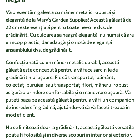
Vă prezentăm găleata cu mâner metalic robustă și
elegantă de la Mary’s Garden Supplies! Această găleată de
22 cm este esențială pentru toate nevoile dvs. de
grădinărit. Cu culoarea sa neagră elegantă, nu numai că are
un scop practic, dar adaugă și o notă de eleganță
ansamblului dvs. de grădinărit.
Confecționată cu un mâner metalic durabil, această
găleată este concepută pentru a vă face sarcinile de
grădinărit mai ușoare. Fie că transportați pământ,
colectați buruieni sau transportați flori, mânerul robust
asigură o prindere confortabilă și o manevrare ușoară. Vă
puteți baza pe această găleată pentru a vă fi un companion
de încredere în grădină, ajutându-vă să vă faceți treaba în
mod eficient.
Nu se limitează doar la grădinărit, această găleată versatilă
poate fi folosită și în diverse scopuri în interior și exterior.