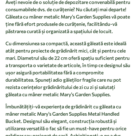
Aveți nevoie de o soluție de depozitare convenabilă pentru
consumabilele dvs. de curățenie? Nu căutați mai departe!
Găleata cu mâner metalic Mary’s Garden Supplies vă poate
ține fără efort produsele de curățenie, facilitându-vă
păstrarea curată și organizată a spațiului de locuit.
Cu dimensiunea sa compactă, această găleată este ideală
atât pentru proiecte de grădinărit mici, cât și pentru cele
mari. Diametrul său de 22 cm oferă spațiu suficient pentru
a transporta o varietate de articole, în timp ce designul său
ușor asigură portabilitatea fără a compromite
durabilitatea. Spuneți adio găleților fragile care nu pot
rezista cerințelor grădinăritului de zi cu zi și salutați
găleata cu mâner metalic Mary’s Garden Supplies.
Îmbunătățiți-vă experiența de grădinărit cu găleata cu
mâner metalic Mary’s Garden Supplies Metal Handled
Bucket. Designul său elegant, construcția robustă și
utilizarea versatilă o fac să fie un must-have pentru orice
grădinar sau pasionat de casă. Achiziționați-o pe a dvs.