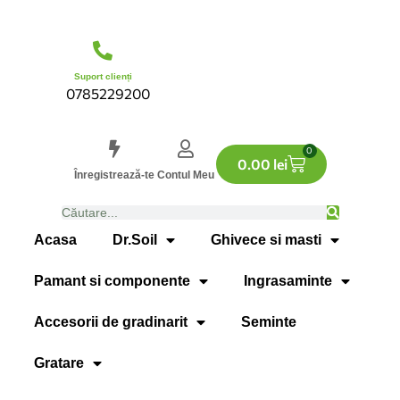
Suport clienți
0785229200
0
0.00
lei
Înregistrează-te
Contul Meu
Acasa
Dr.Soil
Ghivece si masti
Pamant si componente
Ingrasaminte
Accesorii de gradinarit
Seminte
Gratare