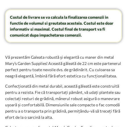
Costul de livrare se va calcula la finalizarea comenzii in
functie de volumul si greutatea acesteia. Costul este doar
informativ si maximal. Costul final de transport va fi
comunicat dupa impachetarea comenzii.
Vă prezentăm Galeata robustă și elegantă cu maner din metal
Mary’s Garden Supplies! Această găleată de 22 cm este partenerul
perfect pentru toate nevoile dvs. de grădinărit. Cu culoarea sa
neagră elegantă, îmbină fără efort estetica cu funcționalitatea.
Confecționată din metal durabil, această găleată este construită
pentru a rezista. Fie că transportați pământ, vă udați plantele sau
colectați resturi de grădină, mânerul robust asigură o manevrare
ușoară și confortabilă. Dimensiunile sale compacte o fac comodă
pentru a o transporta prin grădină, permițându-vă să treceți fără
efort de la o sarcină la alta.