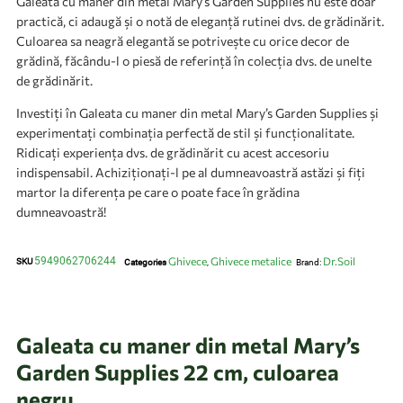
Galeata cu maner din metal Mary’s Garden Supplies nu este doar
practică, ci adaugă și o notă de eleganță rutinei dvs. de grădinărit.
Culoarea sa neagră elegantă se potrivește cu orice decor de
grădină, făcându-l o piesă de referință în colecția dvs. de unelte
de grădinărit.
Investiți în Galeata cu maner din metal Mary’s Garden Supplies și
experimentați combinația perfectă de stil și funcționalitate.
Ridicați experiența dvs. de grădinărit cu acest accesoriu
indispensabil. Achiziționați-l pe al dumneavoastră astăzi și fiți
martor la diferența pe care o poate face în grădina
dumneavoastră!
5949062706244
Ghivece
Ghivece metalice
Dr.Soil
SKU
Categories
,
Brand:
Galeata cu maner din metal Mary’s
Garden Supplies 22 cm, culoarea
negru