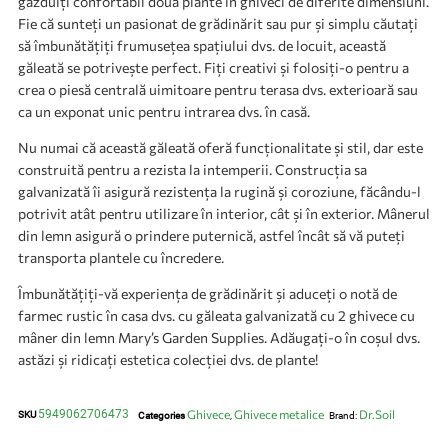
găzduiți confortabil două plante în ghiveci de diferite dimensiuni.
Fie că sunteți un pasionat de grădinărit sau pur și simplu căutați
să îmbunătățiți frumusețea spațiului dvs. de locuit, această
găleată se potrivește perfect. Fiți creativi și folosiți-o pentru a
crea o piesă centrală uimitoare pentru terasa dvs. exterioară sau
ca un exponat unic pentru intrarea dvs. în casă.
Nu numai că această găleată oferă funcționalitate și stil, dar este
construită pentru a rezista la intemperii. Construcția sa
galvanizată îi asigură rezistența la rugină și coroziune, făcându-l
potrivit atât pentru utilizare în interior, cât și în exterior. Mânerul
din lemn asigură o prindere puternică, astfel încât să vă puteți
transporta plantele cu încredere.
Îmbunătățiți-vă experiența de grădinărit și aduceți o notă de
farmec rustic în casa dvs. cu găleata galvanizată cu 2 ghivece cu
mâner din lemn Mary’s Garden Supplies. Adăugați-o în coșul dvs.
astăzi și ridicați estetica colecției dvs. de plante!
5949062706473
Ghivece
Ghivece metalice
Dr.Soil
SKU
Categories
,
Brand: