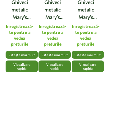
Ghiveci
Ghiveci
Ghiveci
metalic
metalic
metalic
Mary’s
Mary’s
Mary’s
Garden
Garden
Garden
Inregistrează-
Inregistrează-
Inregistrează-
Supplies 13
Supplies 11.5
Supplies 8.5
te pentru a
te pentru a
te pentru a
vedea
vedea
vedea
cm, culoarea
cm, culoarea
cm, culoarea
preturile
preturile
preturile
verde
verde
verde
Citește mai mult
Citește mai mult
Citește mai mult
Vizualizare
Vizualizare
Vizualizare
rapida
rapida
rapida