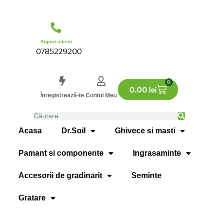
Suport clienți
0785229200
0
0.00
lei
Înregistrează-te
Contul Meu
Acasa
Dr.Soil
Ghivece si masti
Pamant si componente
Ingrasaminte
Accesorii de gradinarit
Seminte
Gratare