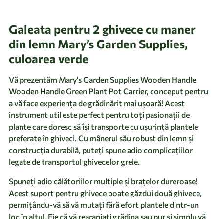
Galeata pentru 2 ghivece cu maner
din lemn Mary’s Garden Supplies,
culoarea verde
Vă prezentăm Mary’s Garden Supplies Wooden Handle
Wooden Handle Green Plant Pot Carrier, conceput pentru
a vă face experiența de grădinărit mai ușoară! Acest
instrument util este perfect pentru toți pasionații de
plante care doresc să își transporte cu ușurință plantele
preferate în ghiveci. Cu mânerul său robust din lemn și
construcția durabilă, puteți spune adio complicațiilor
legate de transportul ghivecelor grele.
Spuneți adio călătoriilor multiple și brațelor dureroase!
Acest suport pentru ghivece poate găzdui două ghivece,
permițându-vă să vă mutați fără efort plantele dintr-un
loc în altul. Fie că vă rearanjați grădina sau pur și simplu vă