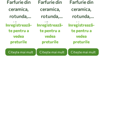
Farfurie din
Farfurie din
Farfurie din
ceramica,
ceramica,
ceramica,
rotunda,
rotunda,
rotunda,
19cm,
13cm,
11cm,
Inregistrează-
Inregistrează-
Inregistrează-
culoarea
culoarea
culoarea
te pentru a
te pentru a
te pentru a
vedea
vedea
vedea
natur
natur
natur
preturile
preturile
preturile
Citește mai mult
Citește mai mult
Citește mai mult