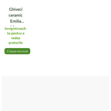
Ghiveci
ceramic
Emilia
20cm,
Inregistrează-
culoarea
te pentru a
vedea
natur
preturile
Citește mai mult