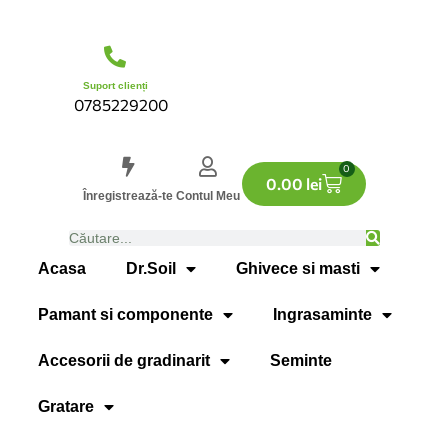
Suport clienți
0785229200
0
0.00
lei
Înregistrează-te
Contul Meu
Acasa
Dr.Soil
Ghivece si masti
Pamant si componente
Ingrasaminte
Accesorii de gradinarit
Seminte
Gratare