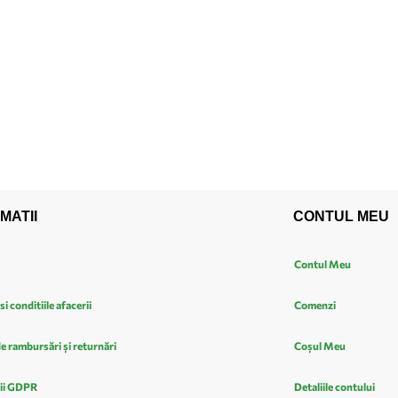
MATII
CONTUL MEU
Contul Meu
si conditiile afacerii
Comenzi
de rambursări și returnări
Coșul Meu
ii GDPR
Detaliile contului