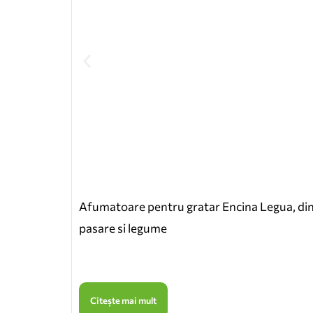
Afumatoare pentru gratar Encina Legua, din d
pasare si legume
Citește mai mult