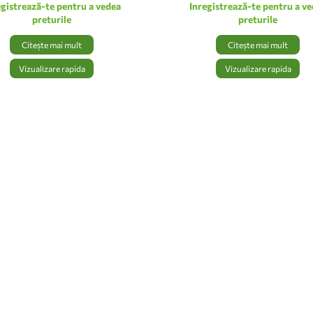
egistrează-te pentru a vedea
Inregistrează-te pentru a v
preturile
preturile
Citește mai mult
Citește mai mult
Vizualizare rapida
Vizualizare rapida