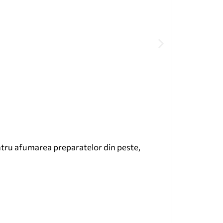
entru afumarea preparatelor din peste,
Elixir Dr.So
Citește mai 