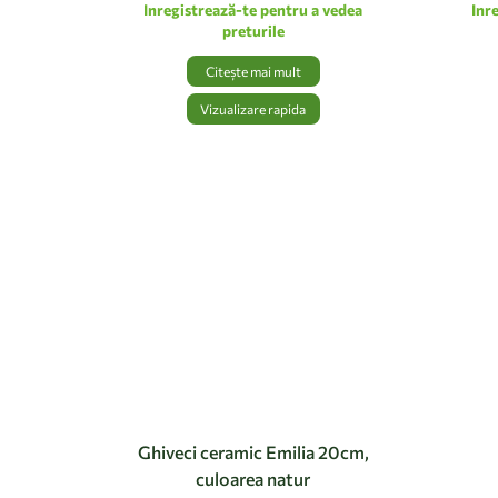
Inregistrează-te pentru a vedea
Inr
preturile
Citește mai mult
Vizualizare rapida
Ghiveci ceramic Emilia 20cm,
culoarea natur