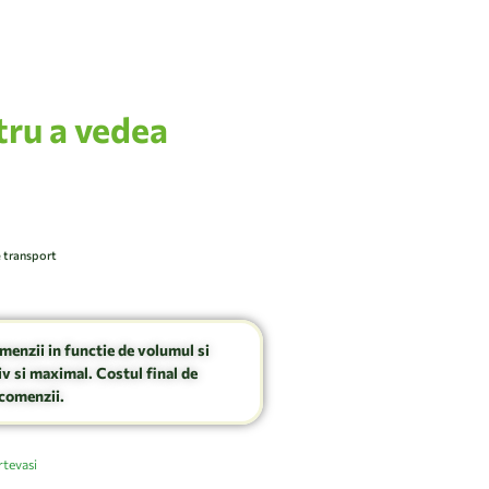
tru a vedea
e transport
omenzii in functie de volumul si
v si maximal. Costul final de
comenzii.
rtevasi