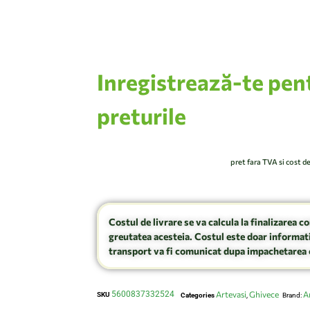
Inregistrează-te pen
preturile
pret fara TVA si cost d
Costul de livrare se va calcula la finalizarea c
greutatea acesteia. Costul este doar informati
transport va fi comunicat dupa impachetarea 
5600837332524
Artevasi
Ghivece
A
SKU
Categories
,
Brand: