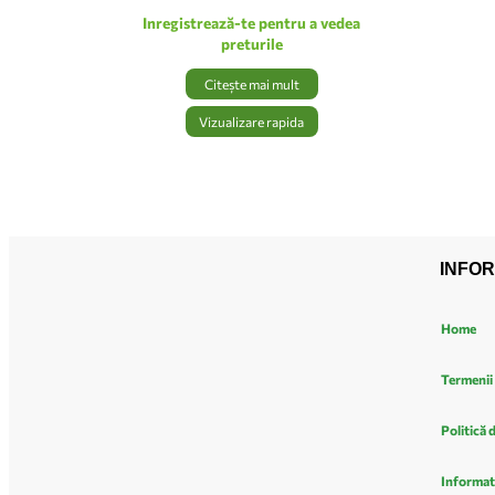
Inregistrează-te pentru a vedea
preturile
Citește mai mult
Vizualizare rapida
INFOR
Home
Termenii 
Politică 
Informat