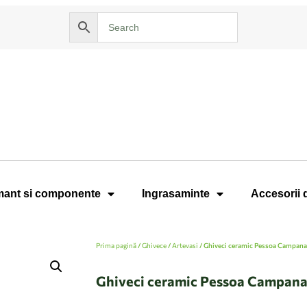
ant si componente
Ingrasaminte
Accesorii 
Prima pagină
/
Ghivece
/
Artevasi
/ Ghiveci ceramic Pessoa Campana 
Ghiveci ceramic Pessoa Campana 