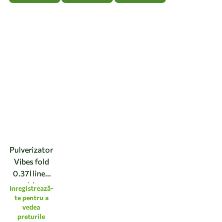
Pulverizator
Vibes fold
0.37l linen
white
Inregistrează-
te pentru a
vedea
preturile