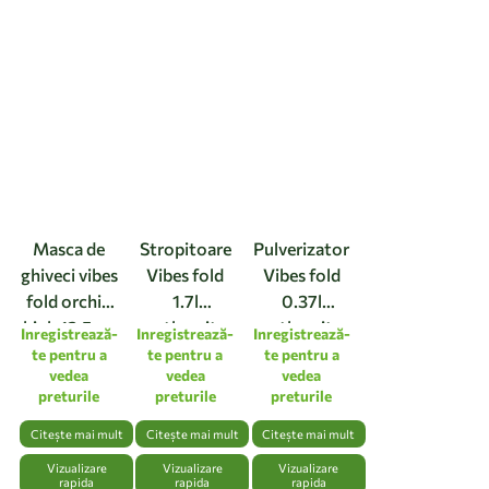
Masca de
Stropitoare
Pulverizator
ghiveci vibes
Vibes fold
Vibes fold
fold orchid
1.7l
0.37l
high 12,5cm
anthracite
anthracite
Inregistrează-
Inregistrează-
Inregistrează-
linen white
te pentru a
te pentru a
te pentru a
vedea
vedea
vedea
preturile
preturile
preturile
Citește mai mult
Citește mai mult
Citește mai mult
Vizualizare
Vizualizare
Vizualizare
rapida
rapida
rapida