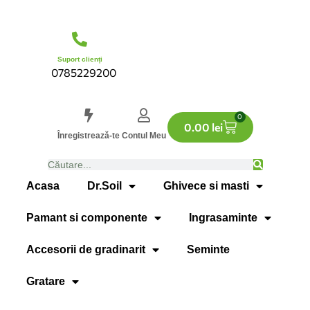
Suport clienți
0785229200
0
0.00
lei
Înregistrează-te
Contul Meu
Acasa
Dr.Soil
Ghivece si masti
Pamant si componente
Ingrasaminte
Accesorii de gradinarit
Seminte
Gratare