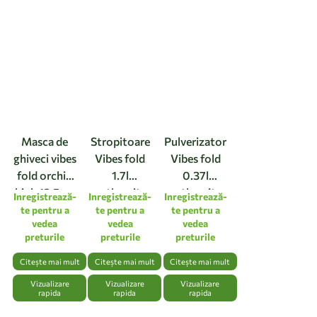
Masca de
Stropitoare
Pulverizator
ghiveci vibes
Vibes fold
Vibes fold
fold orchid
1.7l
0.37l
high 12,5cm
anthracite
anthracite
Inregistrează-
Inregistrează-
Inregistrează-
linen white
te pentru a
te pentru a
te pentru a
vedea
vedea
vedea
preturile
preturile
preturile
Citește mai mult
Citește mai mult
Citește mai mult
Vizualizare
Vizualizare
Vizualizare
rapida
rapida
rapida