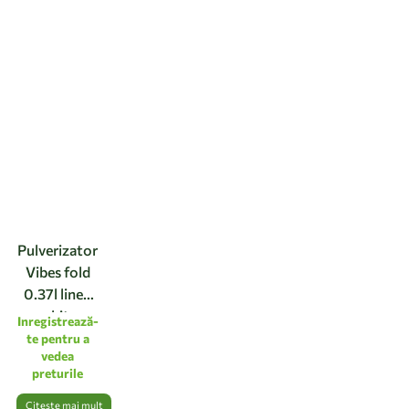
Pulverizator
Vibes fold
0.37l linen
white
Inregistrează-
te pentru a
vedea
preturile
Citește mai mult