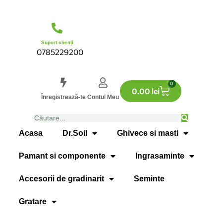
Suport clienți
0785229200
0
0.00
lei
Înregistrează-te
Contul Meu
Acasa
Dr.Soil
Ghivece si masti
Pamant si componente
Ingrasaminte
Accesorii de gradinarit
Seminte
Gratare