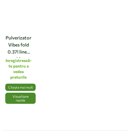
Pulverizator
Vibes fold
0.37l linen
white
Inregistrează-
te pentru a
vedea
preturile
Citește mai mult
Vizualizare
rapida