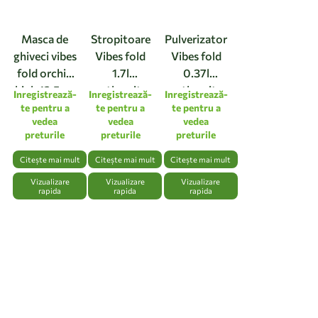
Masca de
Stropitoare
Pulverizator
ghiveci vibes
Vibes fold
Vibes fold
fold orchid
1.7l
0.37l
high 12,5cm
anthracite
anthracite
Inregistrează-
Inregistrează-
Inregistrează-
linen white
te pentru a
te pentru a
te pentru a
vedea
vedea
vedea
preturile
preturile
preturile
Citește mai mult
Citește mai mult
Citește mai mult
Vizualizare
Vizualizare
Vizualizare
rapida
rapida
rapida