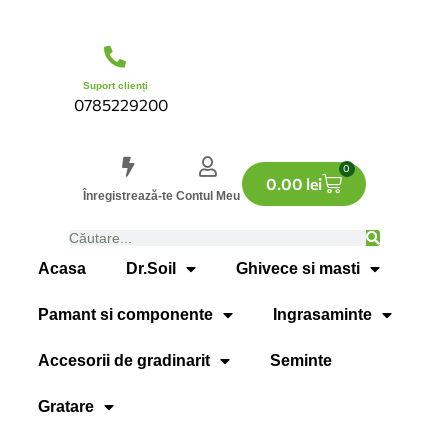
Suport clienți
0785229200
0
0.00
lei
Înregistrează-te
Contul Meu
Acasa
Dr.Soil
Ghivece si masti
Pamant si componente
Ingrasaminte
Accesorii de gradinarit
Seminte
Gratare