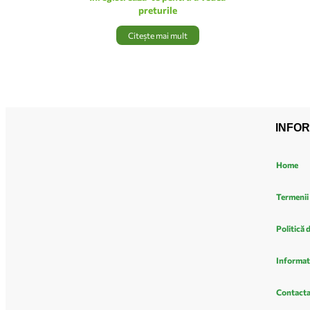
preturile
Citește mai mult
INFOR
Home
Termenii 
Politică 
Informat
Contacta