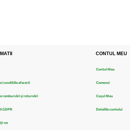
MATII
CONTUL MEU
Contul Meu
si conditiile afacerii
Comenzi
de rambursări și returnări
Coșul Meu
ii GDPR
Detaliile contului
ți-ne