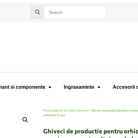
ant si componente
Ingrasaminte
Accesorii 
Prima pagină
/
Ghivece
/
Artevasi
/ Ghiveci de productie pentru orhi
ambalare 12 buc
Ghiveci de productie pentru orhi