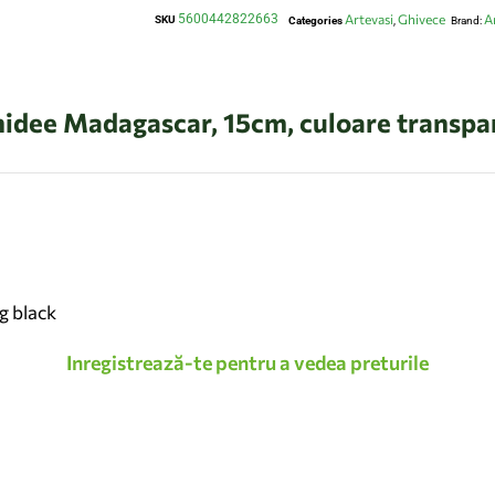
5600442822663
Artevasi
Ghivece
A
SKU
Categories
,
Brand:
hidee Madagascar, 15cm, culoare transpa
g black
Inregistrează-te pentru a vedea preturile