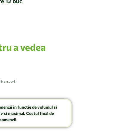
re 12 buc
tru a vedea
e transport
omenzii in functie de volumul si
v si maximal. Costul final de
comenzii.