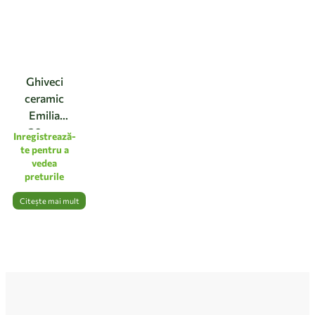
Ghiveci
ceramic
Emilia
20cm,
Inregistrează-
culoarea
te pentru a
vedea
natur
preturile
Citește mai mult