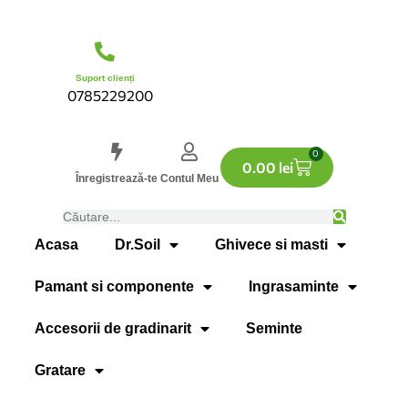
Suport clienți
0785229200
0
0.00
lei
Înregistrează-te
Contul Meu
Acasa
Dr.Soil
Ghivece si masti
Pamant si componente
Ingrasaminte
Accesorii de gradinarit
Seminte
Gratare