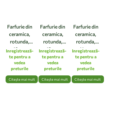
Farfurie din
Farfurie din
Farfurie din
ceramica,
ceramica,
ceramica,
rotunda,
rotunda,
rotunda,
19cm,
13cm,
11cm,
Inregistrează-
Inregistrează-
Inregistrează-
culoarea
culoarea
culoarea
te pentru a
te pentru a
te pentru a
vedea
vedea
vedea
natur
natur
natur
preturile
preturile
preturile
Citește mai mult
Citește mai mult
Citește mai mult