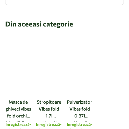
Din aceeasi categorie
Masca de
Stropitoare
Pulverizator
ghiveci vibes
Vibes fold
Vibes fold
fold orchid
1.7l
0.37l
high 12,5cm
anthracite
anthracite
Inregistrează-
Inregistrează-
Inregistrează-