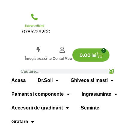
Suport clienți
0785229200
0
0.00
lei
Înregistrează-te
Contul Meu
Acasa
Dr.Soil
Ghivece si masti
Pamant si componente
Ingrasaminte
Accesorii de gradinarit
Seminte
Gratare