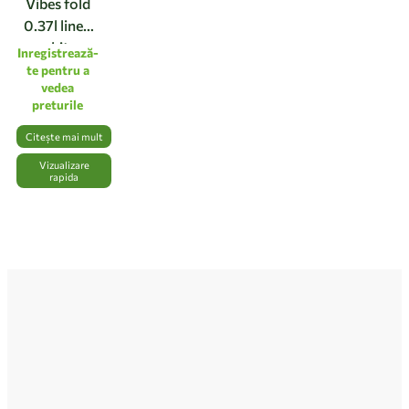
Vibes fold
0.37l linen
white
Inregistrează-
te pentru a
vedea
preturile
Citește mai mult
Vizualizare
rapida