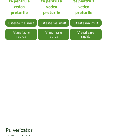
linen white
te pentru a
te pentru a
te pentru a
vedea
vedea
vedea
preturile
preturile
preturile
Citește mai mult
Citește mai mult
Citește mai mult
Vizualizare
Vizualizare
Vizualizare
rapida
rapida
rapida
Pulverizator