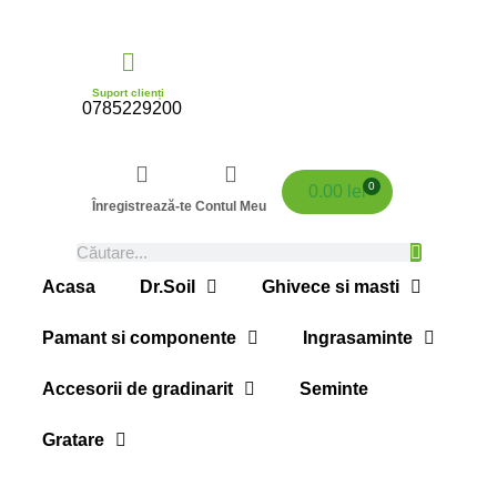
Suport clienți
0785229200
0
0.00
lei
Înregistrează-te
Contul Meu
Acasa
Dr.Soil
Ghivece si masti
Pamant si componente
Ingrasaminte
Accesorii de gradinarit
Seminte
Gratare