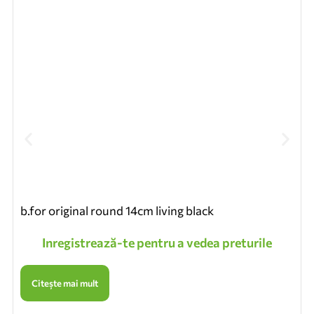
b.for original round 14cm living black
1
Inregistrează-te pentru a vedea preturile
Citește mai mult