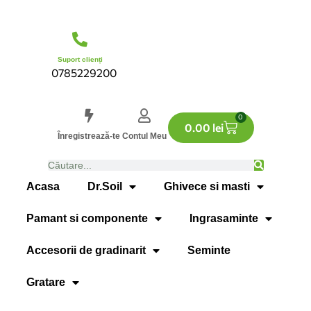
Suport clienți
0785229200
0
0.00
lei
Înregistrează-te
Contul Meu
Acasa
Dr.Soil
Ghivece si masti
Pamant si componente
Ingrasaminte
Accesorii de gradinarit
Seminte
Gratare