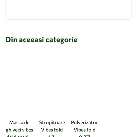
Din aceeasi categorie
Masca de
Stropitoare
Pulverizator
ghiveci vibes
Vibes fold
Vibes fold
fold orchid
1.7l
0.37l