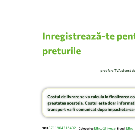
Inregistrează-te pen
preturile
pret fara TVA si cost d
Costul de livrare se va calcula la finalizarea c
greutatea acesteia. Costul este doar informati
transport va fi comunicat dupa impachetarea 
8711904316402
Elho
Ghivece
Elho
SKU
Categories
,
Brand: