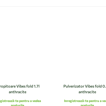
ropitoare Vibes fold 1.7l
Pulverizator Vibes fold 0
anthracite
anthracite
egistrează-te pentru a vedea
Inregistrează-te pentru a v
preturile
preturile