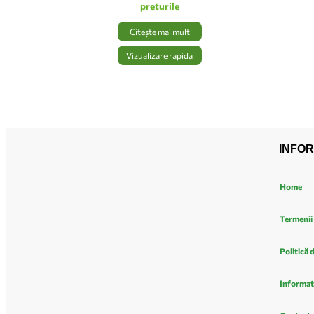
preturile
Citește mai mult
Vizualizare rapida
INFOR
Home
Termenii 
Politică 
Informat