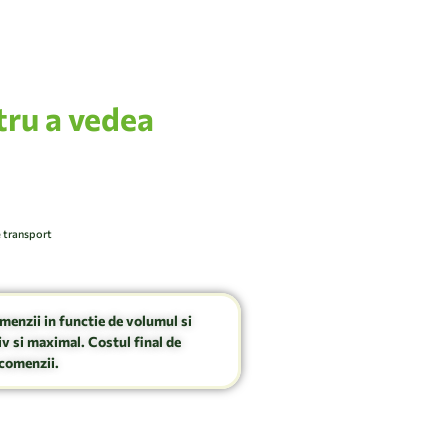
tru a vedea
e transport
omenzii in functie de volumul si
v si maximal. Costul final de
comenzii.