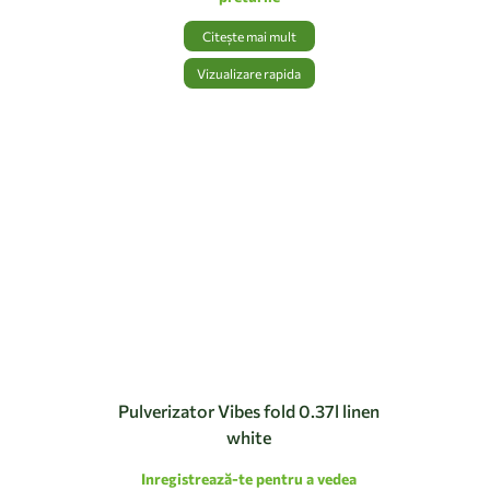
Citește mai mult
Vizualizare rapida
Pulverizator Vibes fold 0.37l linen
white
Inregistrează-te pentru a vedea