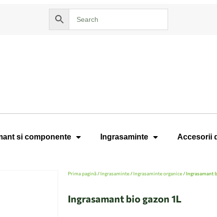
ant si componente
Ingrasaminte
Accesorii 
Prima pagină
/
Ingrasaminte
/
Ingrasaminte organice
/ Ingrasamant b
Ingrasamant bio gazon 1L