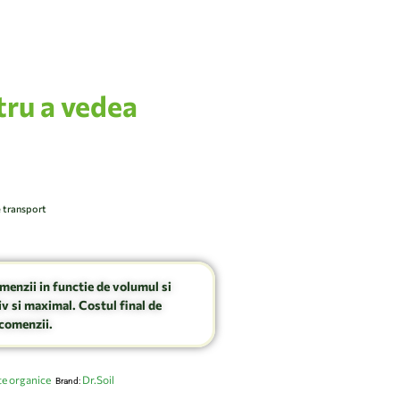
tru a vedea
e transport
omenzii in functie de volumul si
v si maximal. Costul final de
comenzii.
te organice
Dr.Soil
Brand: