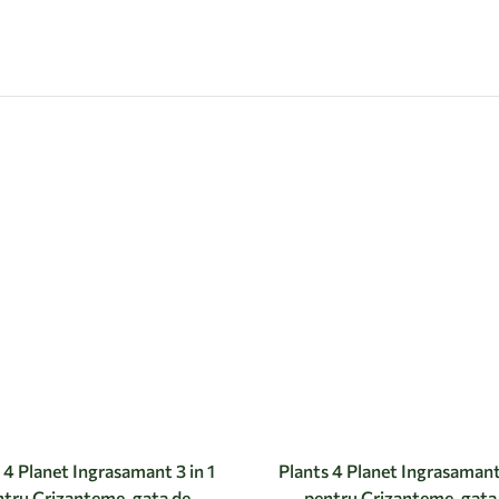
 4 Planet Ingrasamant 3 in 1
Plants 4 Planet Ingrasamant 
ntru Crizanteme, gata de
pentru Crizanteme, gata