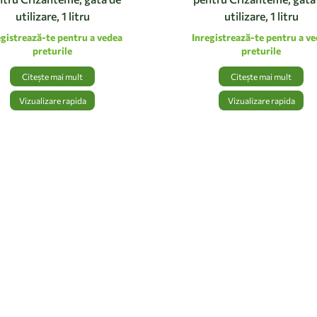
utilizare, 1 litru
utilizare, 1 litru
egistrează-te pentru a vedea
Inregistrează-te pentru a v
preturile
preturile
Citește mai mult
Citește mai mult
Vizualizare rapida
Vizualizare rapida