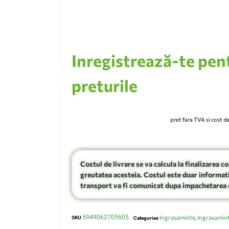
Inregistrează-te pen
preturile
pret fara TVA si cost d
Costul de livrare se va calcula la finalizarea c
greutatea acesteia. Costul este doar informati
transport va fi comunicat dupa impachetarea 
5949062705605
Ingrasaminte
Ingrasamin
SKU
Categories
,