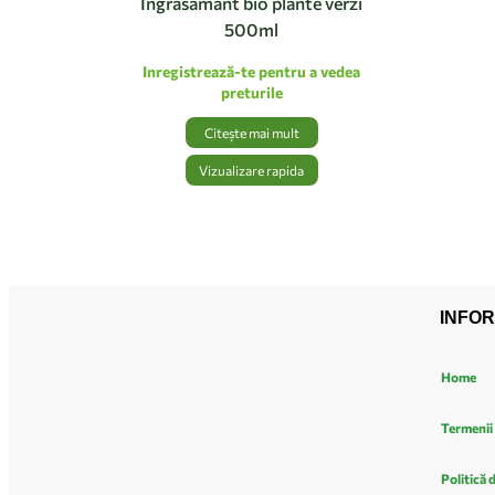
Ingrasamant bio plante verzi
500ml
Inregistrează-te pentru a vedea
preturile
Citește mai mult
Vizualizare rapida
INFOR
Home
Termenii 
Politică 