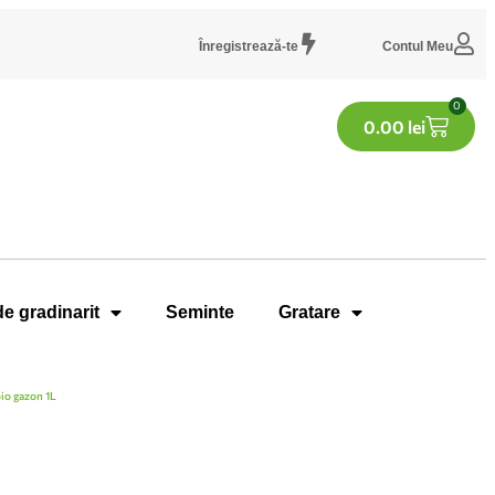
Înregistrează-te
Contul Meu
0
0.00
lei
de gradinarit
Seminte
Gratare
io gazon 1L