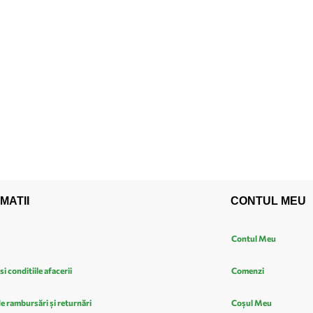
MATII
CONTUL MEU
Contul Meu
si conditiile afacerii
Comenzi
de rambursări și returnări
Coșul Meu