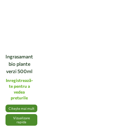
Ingrasamant
bio plante
verzi 500ml
Inregistrează-
te pentru a
vedea
preturile
Citește mai mult
Vizualizare
rapida