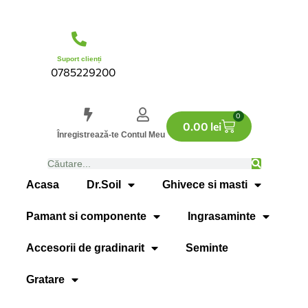
Suport clienți
0785229200
0
0.00
lei
Înregistrează-te
Contul Meu
Acasa
Dr.Soil
Ghivece si masti
Pamant si componente
Ingrasaminte
Accesorii de gradinarit
Seminte
Gratare