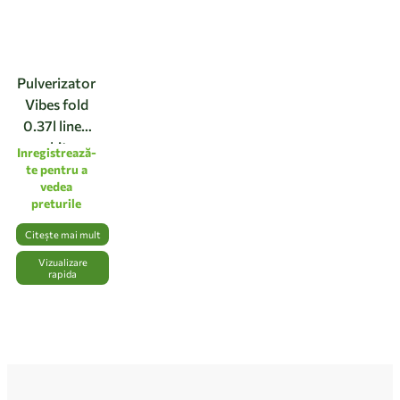
Pulverizator
Vibes fold
0.37l linen
white
Inregistrează-
te pentru a
vedea
preturile
Citește mai mult
Vizualizare
rapida