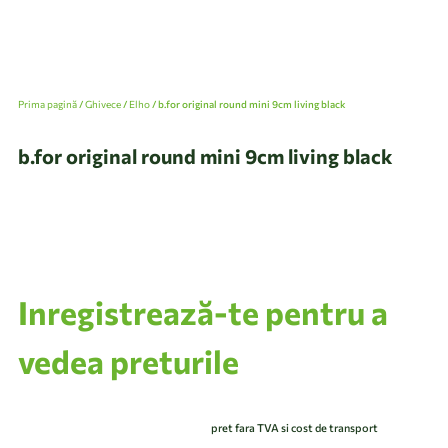
Prima pagină
/
Ghivece
/
Elho
/ b.for original round mini 9cm living black
b.for original round mini 9cm living black
Inregistrează-te pentru a
vedea preturile
pret fara TVA si cost de transport