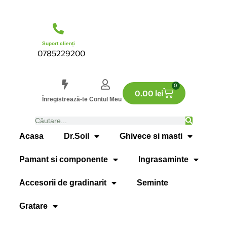
Suport clienți
0785229200
0
0.00
lei
Înregistrează-te
Contul Meu
Acasa
Dr.Soil
Ghivece si masti
Pamant si componente
Ingrasaminte
Accesorii de gradinarit
Seminte
Gratare