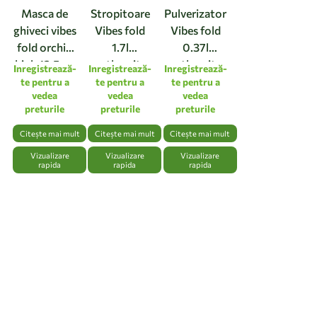
Masca de
Stropitoare
Pulverizator
ghiveci vibes
Vibes fold
Vibes fold
fold orchid
1.7l
0.37l
high 12,5cm
anthracite
anthracite
Inregistrează-
Inregistrează-
Inregistrează-
linen white
te pentru a
te pentru a
te pentru a
vedea
vedea
vedea
preturile
preturile
preturile
Citește mai mult
Citește mai mult
Citește mai mult
Vizualizare
Vizualizare
Vizualizare
rapida
rapida
rapida