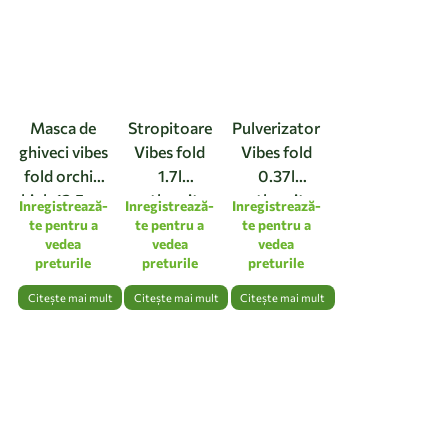
Masca de
Stropitoare
Pulverizator
ghiveci vibes
Vibes fold
Vibes fold
fold orchid
1.7l
0.37l
high 12,5cm
anthracite
anthracite
Inregistrează-
Inregistrează-
Inregistrează-
linen white
te pentru a
te pentru a
te pentru a
vedea
vedea
vedea
preturile
preturile
preturile
Citește mai mult
Citește mai mult
Citește mai mult