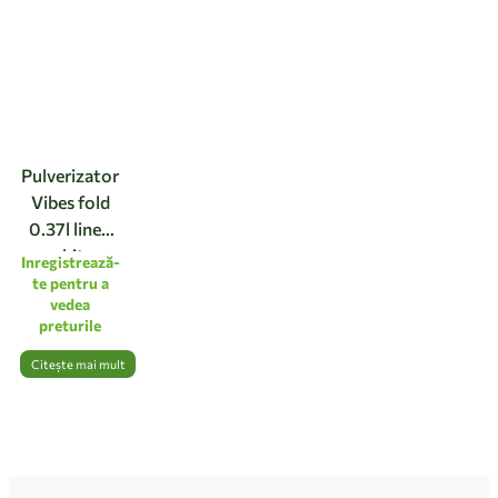
Pulverizator
Vibes fold
0.37l linen
white
Inregistrează-
te pentru a
vedea
preturile
Citește mai mult