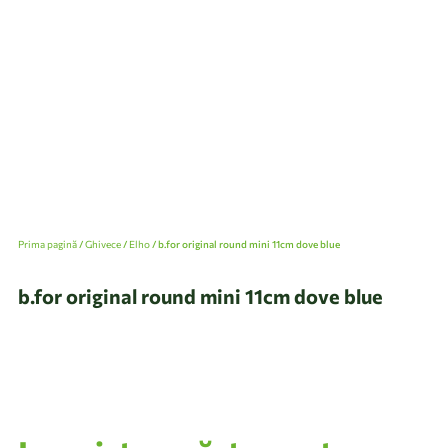
Prima pagină
/
Ghivece
/
Elho
/ b.for original round mini 11cm dove blue
b.for original round mini 11cm dove blue