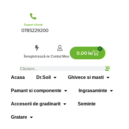
Suport clienți
0785229200
0
0.00
lei
Înregistrează-te
Contul Meu
Acasa
Dr.Soil
Ghivece si masti
Pamant si componente
Ingrasaminte
Accesorii de gradinarit
Seminte
Gratare