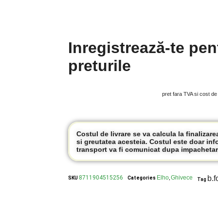
Inregistrează-te pen
preturile
pret fara TVA si cost de
Costul de livrare se va calcula la finalizar
si greutatea acesteia. Costul este doar inf
transport va fi comunicat dupa impachetar
8711904515256
Elho
Ghivece
b.f
SKU
Categories
,
Tag