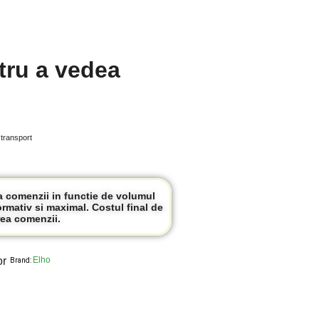
tru a vedea
 transport
ea comenzii in functie de volumul
ormativ si maximal. Costul final de
ea comenzii.
or
Elho
Brand: