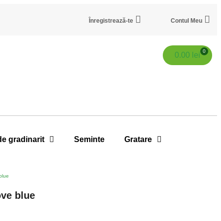
Înregistrează-te
Contul Meu
0
0.00
lei
de gradinarit
Seminte
Gratare
blue
ove blue