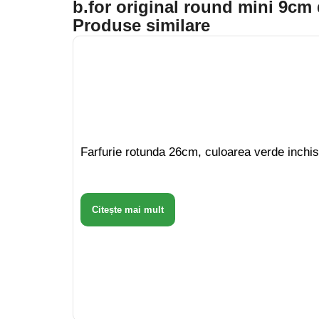
b.for original round mini 9cm
Produse similare
Farfurie rotunda 26cm, culoarea verde inchis
Citește mai mult