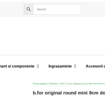
ant si componente
Ingrasaminte
Accesorii 
Prima pagină
/
Ghivece
/
Elho
/ b.for original round mini 9cm dove 
b.for original round mini 9cm d