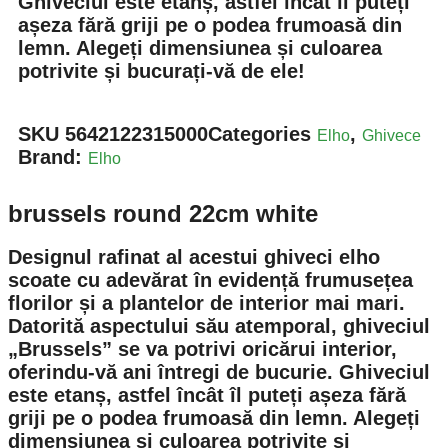
Ghiveciul este etanș, astfel încât îl puteți
așeza fără griji pe o podea frumoasă din
lemn. Alegeți dimensiunea și culoarea
potrivite și bucurați-vă de ele!
SKU
5642122315000
Categories
,
Elho
Ghivece
Brand:
Elho
brussels round 22cm white
Designul rafinat al acestui ghiveci elho
scoate cu adevărat în evidență frumusețea
florilor și a plantelor de interior mai mari.
Datorită aspectului său atemporal, ghiveciul
„Brussels” se va potrivi oricărui interior,
oferindu-vă ani întregi de bucurie. Ghiveciul
este etanș, astfel încât îl puteți așeza fără
griji pe o podea frumoasă din lemn. Alegeți
dimensiunea și culoarea potrivite și