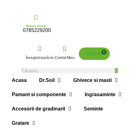
Suport clienți
0785229200
0
0.00
lei
Înregistrează-te
Contul Meu
Acasa
Dr.Soil
Ghivece si masti
Pamant si componente
Ingrasaminte
Accesorii de gradinarit
Seminte
Gratare