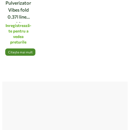
Pulverizator
Vibes fold
0.37l linen
white
Inregistrează-
te pentru a
vedea
preturile
Citește mai mult