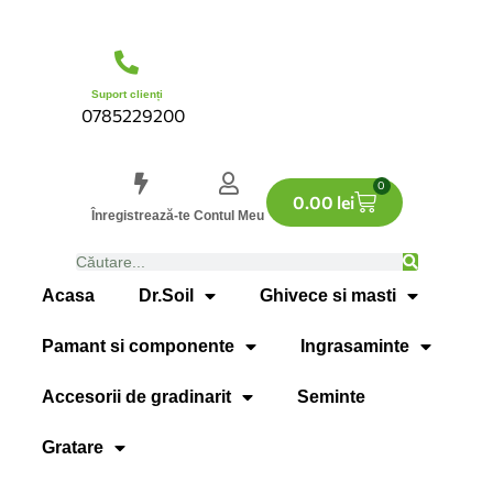
Suport clienți
0785229200
0
0.00
lei
Înregistrează-te
Contul Meu
Acasa
Dr.Soil
Ghivece si masti
Pamant si componente
Ingrasaminte
Accesorii de gradinarit
Seminte
Gratare