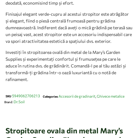
deodată, economisind timp și efort.
Finisajul elegant verde-cupru al acestui stropitor este atrăgător
și elegant, fiind o piesă centrală frumoasă pentru grădina
dumneavoastră. Indiferent dacă aveți o mică grădină pe terasă sau
un peisaj vast, acest stropitor este un accesoriu indispensabil care
va spori atractivitatea estetică a spațiului dvs. exterior.
Investiți în stropitoarea ovală din metal de la Mary’s Garden
Supplies și experimentați confortul și frumusețea pe care le
aduce în rutina dvs. de grădinărit. Comandă-l pe al tău astăzi și
transformă-ți grădina într-o oază luxuriantă cu o notă de
rafinament.
5949062706213
Accesorii de gradinarit
Ghivece metalice
SKU
Categories
,
Dr.Soil
Brand:
Stropitoare ovala din metal Mary’s