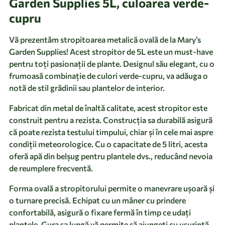
Garden Supplies 5L, culoarea verde-
cupru
Vă prezentăm stropitoarea metalică ovală de la Mary’s
Garden Supplies! Acest stropitor de 5L este un must-have
pentru toți pasionații de plante. Designul său elegant, cu o
frumoasă combinație de culori verde-cupru, va adăuga o
notă de stil grădinii sau plantelor de interior.
Fabricat din metal de înaltă calitate, acest stropitor este
construit pentru a rezista. Construcția sa durabilă asigură
că poate rezista testului timpului, chiar și în cele mai aspre
condiții meteorologice. Cu o capacitate de 5 litri, acesta
oferă apă din belșug pentru plantele dvs., reducând nevoia
de reumplere frecventă.
Forma ovală a stropitorului permite o manevrare ușoară și
o turnare precisă. Echipat cu un mâner cu prindere
confortabilă, asigură o fixare fermă în timp ce udați
plantele. Gura sa lungă vă permite să ajungeți cu ușurință