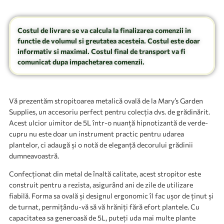
Costul de livrare se va calcula la finalizarea comenzii in
functie de volumul si greutatea acesteia. Costul este doar
informativ si maximal. Costul final de transport va fi
comunicat dupa impachetarea comenzii.
Vă prezentăm stropitoarea metalică ovală de la Mary’s Garden
Supplies, un accesoriu perfect pentru colecția dvs. de grădinărit.
Acest ulcior uimitor de 5L într-o nuanță hipnotizantă de verde-
cupru nu este doar un instrument practic pentru udarea
plantelor, ci adaugă și o notă de eleganță decorului grădinii
dumneavoastră.
Confecționat din metal de înaltă calitate, acest stropitor este
construit pentru a rezista, asigurând ani de zile de utilizare
fiabilă. Forma sa ovală și designul ergonomic îl fac ușor de ținut și
de turnat, permițându-vă să vă hrăniți fără efort plantele. Cu
capacitatea sa generoasă de 5L, puteți uda mai multe plante