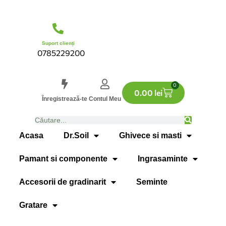
Suport clienți
0785229200
0
0.00
lei
Înregistrează-te
Contul Meu
Acasa
Dr.Soil
Ghivece si masti
Pamant si componente
Ingrasaminte
Accesorii de gradinarit
Seminte
Gratare