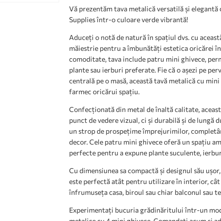
Vă prezentăm tava metalică versatilă și elegantă 
Supplies într-o culoare verde vibrantă!
Aduceți o notă de natură în spațiul dvs. cu aceast
măiestrie pentru a îmbunătăți estetica oricărei în
comoditate, tava include patru mini ghivece, per
plante sau ierburi preferate. Fie că o așezi pe perv
centrală pe o masă, această tavă metalică cu mini
farmec oricărui spațiu.
Confecționată din metal de înaltă calitate, aceas
punct de vedere vizual, ci și durabilă și de lungă
un strop de prospețime împrejurimilor, completân
decor. Cele patru mini ghivece oferă un spațiu am
perfecte pentru a expune plante suculente, ierburi
Cu dimensiunea sa compactă și designul său ușor,
este perfectă atât pentru utilizare în interior, cât 
înfrumuseța casa, biroul sau chiar balconul sau ter
Experimentați bucuria grădinăritului într-un mod 
metalice cu 4 mini ghivece. Comandați acum și adă