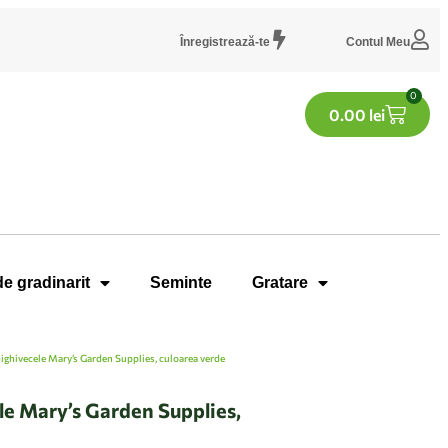
Înregistrează-te
Contul Meu
0
0.00
lei
de gradinarit
Seminte
Gratare
nighivecele Mary’s Garden Supplies, culoarea verde
le Mary’s Garden Supplies,