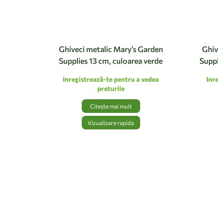
Ghiveci metalic Mary’s Garden
Ghiv
Supplies 13 cm, culoarea verde
Suppl
Inregistrează-te pentru a vedea
Inr
preturile
Citește mai mult
Vizualizare rapida