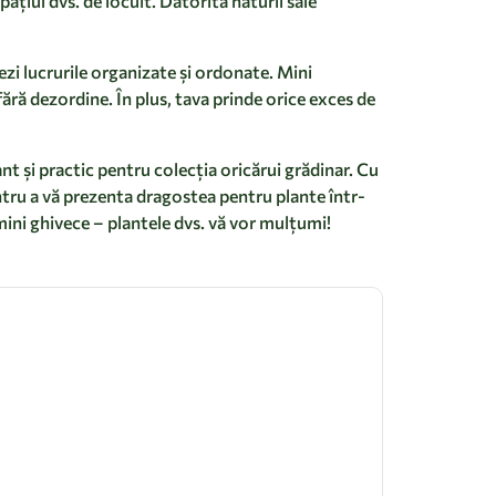
ațiul dvs. de locuit. Datorită naturii sale
ezi lucrurile organizate și ordonate. Mini
ără dezordine. În plus, tava prinde orice exces de
t și practic pentru colecția oricărui grădinar. Cu
entru a vă prezenta dragostea pentru plante într-
mini ghivece – plantele dvs. vă vor mulțumi!
Ghiveci cer