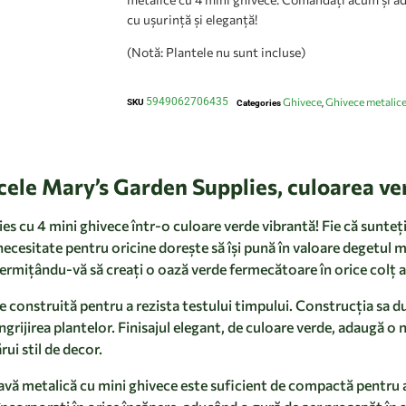
cu ușurință și eleganță!
(Notă: Plantele nu sunt incluse)
5949062706435
Ghivece
Ghivece metalic
SKU
Categories
,
ecele Mary’s Garden Supplies, culoarea ve
 cu 4 mini ghivece într-o culoare verde vibrantă! Fie că sunteți
necesitate pentru oricine dorește să își pună în valoare degetul 
ermițându-vă să creați o oază verde fermecătoare în orice colț al 
construită pentru a rezista testului timpului. Construcția sa du
ngrijirea plantelor. Finisajul elegant, de culoare verde, adaugă o 
ui stil de decor.
ă metalică cu mini ghivece este suficient de compactă pentru a se