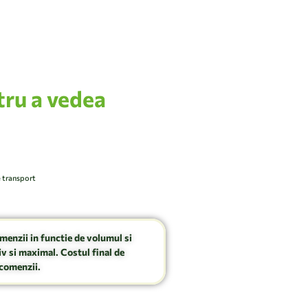
tru a vedea
e transport
omenzii in functie de volumul si
v si maximal. Costul final de
comenzii.