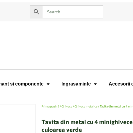
ant si componente
Ingrasaminte
Accesorii 
Prima pagină
/
Ghivece
/
Ghivece metalice
/ Tavita din metal cu 4 mi
Tavita din metal cu 4 minighivece
culoarea verde