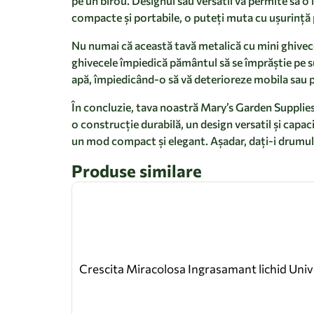
pe un birou. Designul său versatil vă permite să o 
compacte și portabile, o puteți muta cu ușurință p
Nu numai că această tavă metalică cu mini ghivece 
ghivecele împiedică pământul să se împrăștie pe su
apă, împiedicând-o să vă deterioreze mobila sau 
În concluzie, tava noastră Mary’s Garden Supplies 
o construcție durabilă, un design versatil și capa
un mod compact și elegant. Așadar, dați-i drumul ș
Produse similare
Crescita Miracolosa Ingrasamant lichid Uni