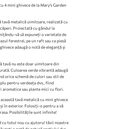
cu 4 mini ghivece de la Mary’s Garden
ă tavă metalică uimitoare, realizată cu
căperi. Proiectată cu gândul la
mițându-vă să expuneți o varietate de
azul ferestrei, pe un raft sau ca piesă
 ghivece adaugă o notă de eleganță și
tă tavă nu este doar uimitoare din
 durată. Culoarea verde vibrantă adaugă
d orice schemă de culori sau stil de
plu pentru verdeața dvs., fiind
 aromatice sau plante mici cu flori.
 această tavă metalică cu mini ghivece
și în exterior. Folosiți-o pentru a vă
asa. Posibilitățile sunt infinite!
cu totul nou cu ajutorul tăvii noastre
ugați o notă de natură spațiului dvs.