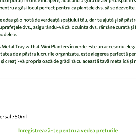
încorporați în orice încăpere, aducând o gură de aer proaspăt în sp
entru a găsi locul perfect pentru ca plantele dvs. să se dezvolte.
adaugă o notă de verdeață spațiului tău, dar te ajută și să păstr
prafețele dvs., asigurându-vă că locuința dvs. rămâne curată și f
podelele.
Metal Tray with 4 Mini Planters în verde este un accesoriu elegan
citatea de a păstra lucrurile organizate, este alegerea perfectă p
i creați-vă propria oază de grădină cu această tavă metalică și 
versal 750ml
Inregistrează-te pentru a vedea preturile