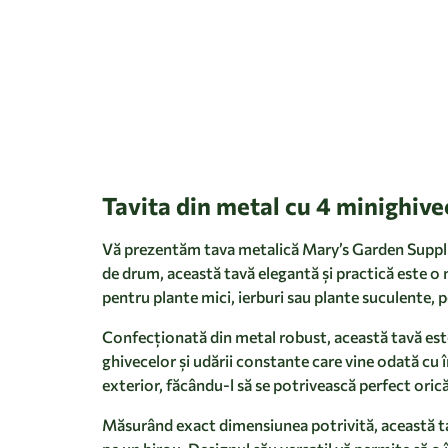
Tavita din metal cu 4 minighiv
Vă prezentăm tava metalică Mary’s Garden Supplies
de drum, această tavă elegantă și practică este o 
pentru plante mici, ierburi sau plante suculente, p
Confecționată din metal robust, această tavă este 
ghivecelor și udării constante care vine odată cu î
exterior, făcându-l să se potrivească perfect oricăr
Măsurând exact dimensiunea potrivită, această tav