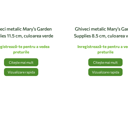
eci metalic Mary’s Garden
Ghiveci metalic Mary’s Ga
ies 11.5 cm, culoarea verde
Supplies 8.5 cm, culoarea 
egistrează-te pentru a vedea
Inregistrează-te pentru a v
preturile
preturile
Citește mai mult
Citește mai mult
Vizualizare rapida
Vizualizare rapida