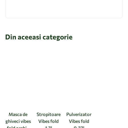
Din aceeasi categorie
Masca de
Stropitoare
Pulverizator
ghiveci vibes
Vibes fold
Vibes fold
fold orchid
1.7l
0.37l