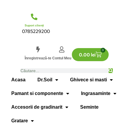
Suport clienți
0785229200
0
0.00
lei
Înregistrează-te
Contul Meu
Acasa
Dr.Soil
Ghivece si masti
Pamant si componente
Ingrasaminte
Accesorii de gradinarit
Seminte
Gratare