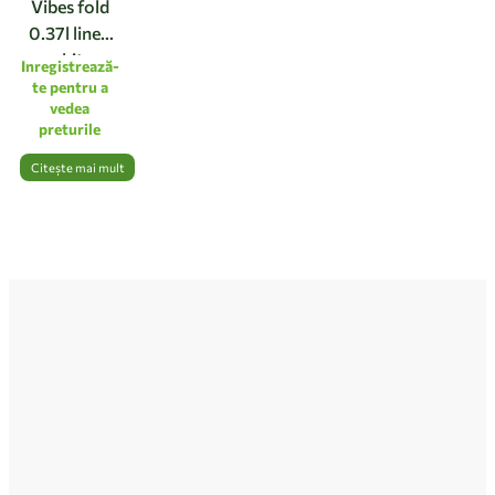
Vibes fold
0.37l linen
white
Inregistrează-
te pentru a
vedea
preturile
Citește mai mult