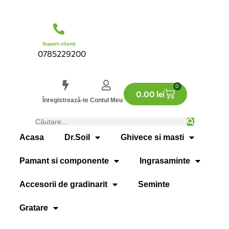
Suport clienți
0785229200
0
0.00
lei
Înregistrează-te
Contul Meu
Acasa
Dr.Soil
Ghivece si masti
Pamant si componente
Ingrasaminte
Accesorii de gradinarit
Seminte
Gratare