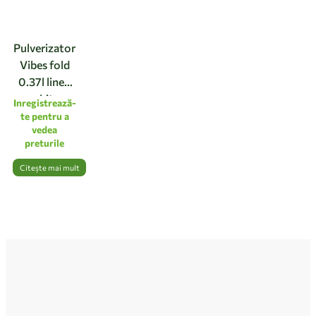
Pulverizator
Vibes fold
0.37l linen
white
Inregistrează-
te pentru a
vedea
preturile
Citește mai mult