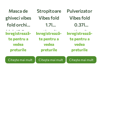
Masca de
Stropitoare
Pulverizator
ghiveci vibes
Vibes fold
Vibes fold
fold orchid
1.7l
0.37l
high 12,5cm
anthracite
anthracite
Inregistrează-
Inregistrează-
Inregistrează-
linen white
te pentru a
te pentru a
te pentru a
vedea
vedea
vedea
preturile
preturile
preturile
Citește mai mult
Citește mai mult
Citește mai mult