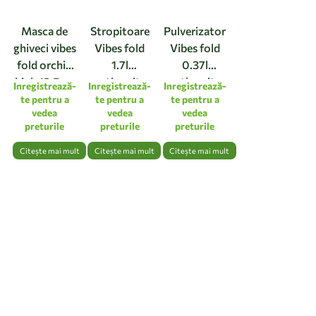
Masca de
Stropitoare
Pulverizator
ghiveci vibes
Vibes fold
Vibes fold
fold orchid
1.7l
0.37l
high 12,5cm
anthracite
anthracite
Inregistrează-
Inregistrează-
Inregistrează-
linen white
te pentru a
te pentru a
te pentru a
vedea
vedea
vedea
preturile
preturile
preturile
Citește mai mult
Citește mai mult
Citește mai mult