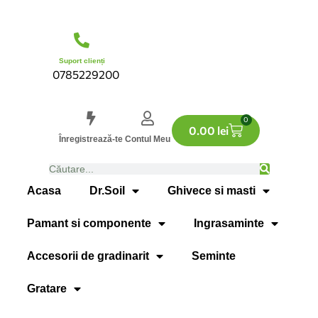
Suport clienți
0785229200
0
0.00
lei
Înregistrează-te
Contul Meu
Acasa
Dr.Soil
Ghivece si masti
Pamant si componente
Ingrasaminte
Accesorii de gradinarit
Seminte
Gratare