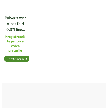
Pulverizator
Vibes fold
0.37l linen
white
Inregistrează-
te pentru a
vedea
preturile
Citește mai mult