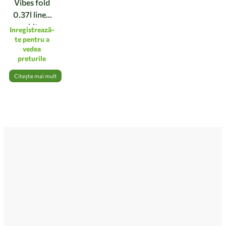
Vibes fold
0.37l linen
white
Inregistrează-
te pentru a
vedea
preturile
Citește mai mult