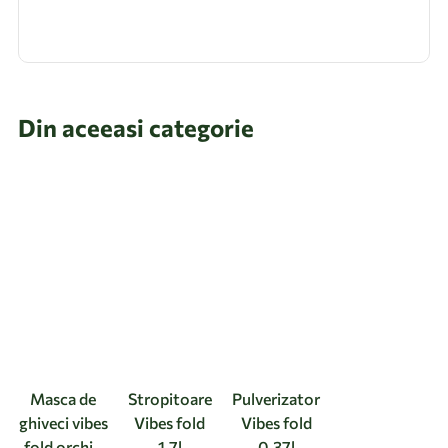
Din aceeasi categorie
Masca de
Stropitoare
Pulverizator
ghiveci vibes
Vibes fold
Vibes fold
fold orchid
1.7l
0.37l