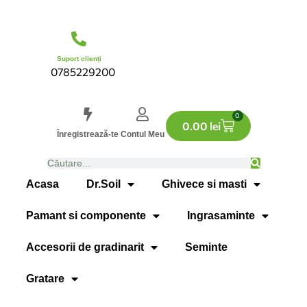
Suport clienți
0785229200
0
0.00
lei
Înregistrează-te
Contul Meu
Acasa
Dr.Soil
Ghivece si masti
Pamant si componente
Ingrasaminte
Accesorii de gradinarit
Seminte
Gratare