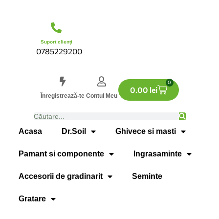
Suport clienți
0785229200
0
0.00
lei
Înregistrează-te
Contul Meu
Acasa
Dr.Soil
Ghivece si masti
Pamant si componente
Ingrasaminte
Accesorii de gradinarit
Seminte
Gratare