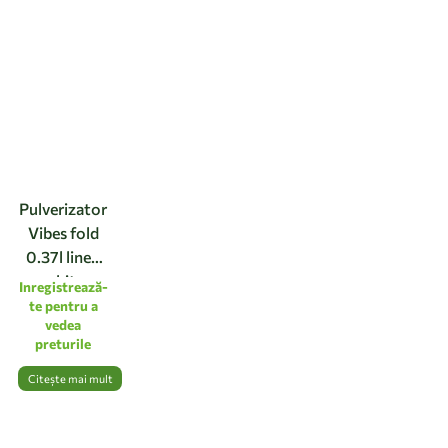
Pulverizator
Vibes fold
0.37l linen
white
Inregistrează-
te pentru a
vedea
preturile
Citește mai mult