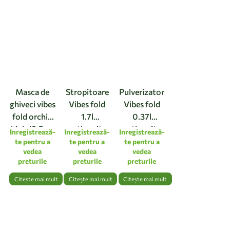
Masca de
Stropitoare
Pulverizator
ghiveci vibes
Vibes fold
Vibes fold
fold orchid
1.7l
0.37l
high 12,5cm
anthracite
anthracite
Inregistrează-
Inregistrează-
Inregistrează-
linen white
te pentru a
te pentru a
te pentru a
vedea
vedea
vedea
preturile
preturile
preturile
Citește mai mult
Citește mai mult
Citește mai mult