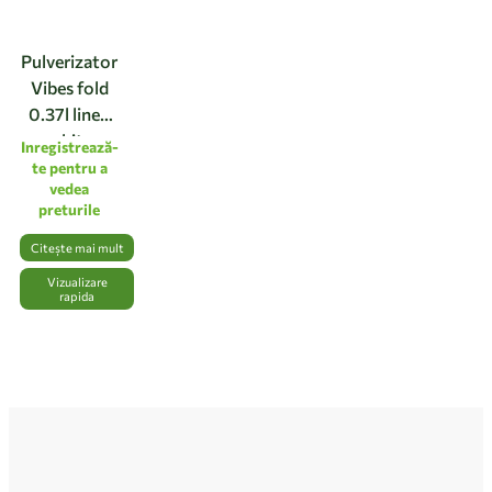
Pulverizator
Vibes fold
0.37l linen
white
Inregistrează-
te pentru a
vedea
preturile
Citește mai mult
Vizualizare
rapida