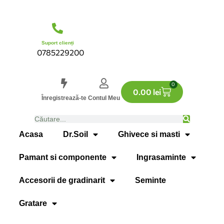
Suport clienți
0785229200
0
0.00
lei
Înregistrează-te
Contul Meu
Acasa
Dr.Soil
Ghivece si masti
Pamant si componente
Ingrasaminte
Accesorii de gradinarit
Seminte
Gratare