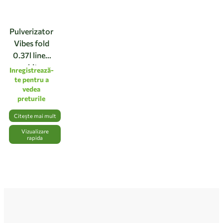
Pulverizator
Vibes fold
0.37l linen
white
Inregistrează-
te pentru a
vedea
preturile
Citește mai mult
Vizualizare
rapida