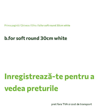
Prima pagină
/
Ghivece
/
Elho
/ b.for soft round 30cm white
b.for soft round 30cm white
Inregistrează-te pentru a
vedea preturile
pret fara TVA si cost de transport