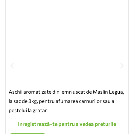
Aschii aromatizate din lemn uscat de Maslin Legua,
la sac de 3kg, pentru afumarea carnurilor sau a
pestelui la gratar
r
Inregistrează-te pentru a vedea preturile