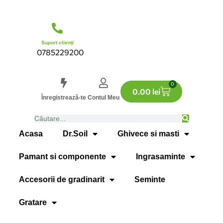
Suport clienți
0785229200
0
0.00
lei
Înregistrează-te
Contul Meu
Acasa
Dr.Soil
Ghivece si masti
Pamant si componente
Ingrasaminte
Accesorii de gradinarit
Seminte
Gratare