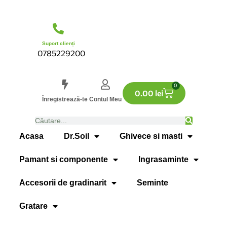
Suport clienți
0785229200
0
0.00
lei
Înregistrează-te
Contul Meu
Acasa
Dr.Soil
Ghivece si masti
Pamant si componente
Ingrasaminte
Accesorii de gradinarit
Seminte
Gratare