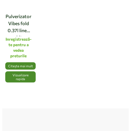
Pulverizator
Vibes fold
0.37l linen
white
Inregistrează-
te pentru a
vedea
preturile
Citește mai mult
Vizualizare
rapida